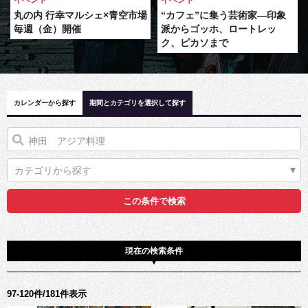
イベント
イベント
丸の内 行幸マルシェ×青空市場
“カフェ”に集う芸術家―印象
毎週（金）開催
派からゴッホ、ロートレッ
ク、ピカソまで
カレンダーから探す
期間とカテゴリを選択して探す
カテゴリから探す
現在の検索条件
97-120件/181件表示