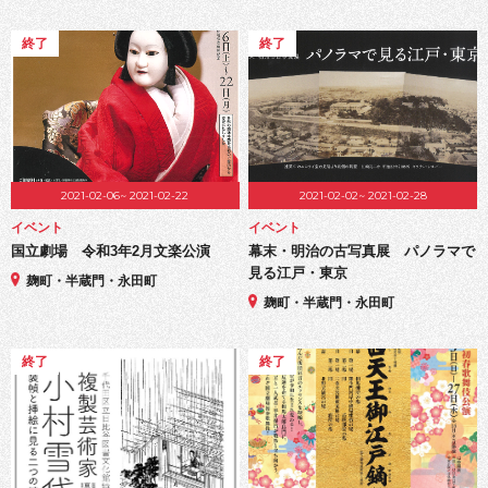
終了
終了
2021-02-06~ 2021-02-22
2021-02-02~ 2021-02-28
イベント
イベント
国立劇場 令和3年2月文楽公演
幕末・明治の古写真展 パノラマで
見る江戸・東京
麹町・半蔵門・永田町
麹町・半蔵門・永田町
終了
終了