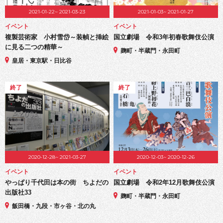
2021-01-22~ 2021-03-23
2021-01-03~ 2021-01-27
イベント
イベント
複製芸術家 小村雪岱～装幀と挿絵
国立劇場 令和3年初春歌舞伎公演
に見る二つの精華～
麹町・半蔵門・永田町
皇居・東京駅・日比谷
終了
終了
2020-12-28~ 2021-03-27
2020-12-03~ 2020-12-26
イベント
イベント
やっぱり千代田は本の街 ちよだの
国立劇場 令和2年12月歌舞伎公演
出版社33
麹町・半蔵門・永田町
飯田橋・九段・市ヶ谷・北の丸