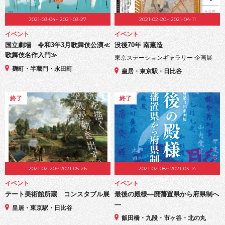
2021-03-04~ 2021-03-27
2021-02-20~ 2021-04-11
イベント
イベント
国立劇場 令和3年3月歌舞伎公演≪
没後70年 南薫造
歌舞伎名作入門≫
東京ステーションギャラリー 企画展
麹町・半蔵門・永田町
皇居・東京駅・日比谷
終了
終了
2021-02-20~ 2021-05-26
2021-02-08~ 2021-03-14
イベント
イベント
テート美術館所蔵 コンスタブル展
最後の殿様―廃藩置県から府県制へ
―
皇居・東京駅・日比谷
飯田橋・九段・市ヶ谷・北の丸