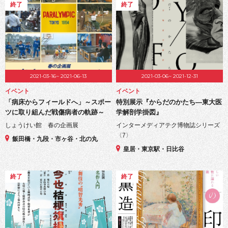
終了
終了
2021-03-16~ 2021-06-13
2021-03-06~ 2021-12-31
イベント
イベント
「病床からフィールドへ」～スポー
特別展示『からだのかたち―東大医
ツに取り組んだ戦傷病者の軌跡～
学解剖学掛図』
しょうけい館 春の企画展
インターメディアテク博物誌シリーズ
〈7〉
飯田橋・九段・市ヶ谷・北の丸
皇居・東京駅・日比谷
終了
終了