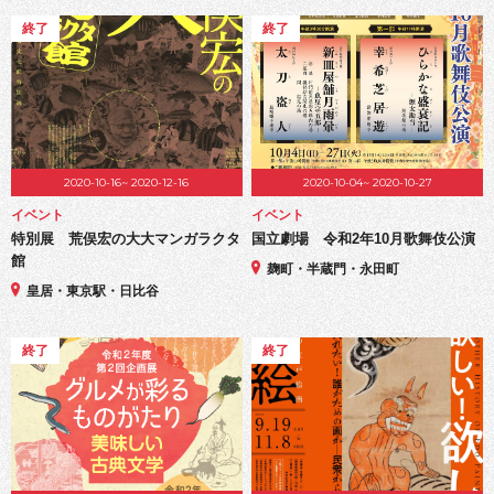
終了
終了
2020-10-16~ 2020-12-16
2020-10-04~ 2020-10-27
イベント
イベント
特別展 荒俣宏の大大マンガラクタ
国立劇場 令和2年10月歌舞伎公演
館
麹町・半蔵門・永田町
皇居・東京駅・日比谷
終了
終了