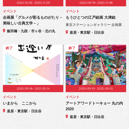
2020-10-03~ 2020-11-29
2020-09-19~ 2020-11-08
イベント
イベント
企画展「グルメが彩るものがたり－
もうひとつの江戸絵画 大津絵
美味しい古典文学－」
東京ステーションギャラリー 企画展
飯田橋・九段・市ヶ谷・北の丸
皇居・東京駅・日比谷
終了
終了
2020-09-18~ 2021-03-14
2020-09-10~ 2020-09-25
イベント
イベント
いまから ここから
アートアワードトーキョー 丸の内
2020
皇居・東京駅・日比谷
皇居・東京駅・日比谷