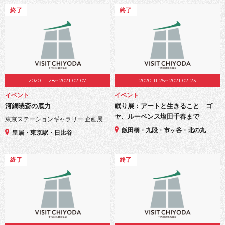
終了
終了
2020-11-28~ 2021-02-07
2020-11-25~ 2021-02-23
イベント
イベント
河鍋暁斎の底力
眠り展：アートと生きること ゴ
ヤ、ルーベンス塩田千春まで
東京ステーションギャラリー 企画展
飯田橋・九段・市ヶ谷・北の丸
皇居・東京駅・日比谷
終了
終了