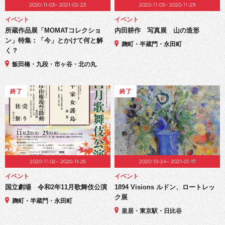
2020-11-03~ 2021-02-23
2020-11-03~ 2020-11-29
イベント
イベント
所蔵作品展「MOMATコレクショ
内田耕作 写真展 山の造形
ン」特集：「今」とかけて何と解
麹町・半蔵門・永田町
く？
飯田橋・九段・市ヶ谷・北の丸
終了
終了
2020-11-02~ 2020-11-25
2020-10-24~ 2021-01-17
イベント
イベント
国立劇場 令和2年11月歌舞伎公演
1894 Visions ルドン、ロートレッ
ク展
麹町・半蔵門・永田町
皇居・東京駅・日比谷