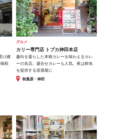
グルメ
カリー専門店 トプカ神田本店
に受け継
趣向を凝らした本格カレーを味わえるカレ
東御苑
ーの名店。盛合せカレーも人気。夜は鮮魚
を提供する居酒屋に
秋葉原・神田