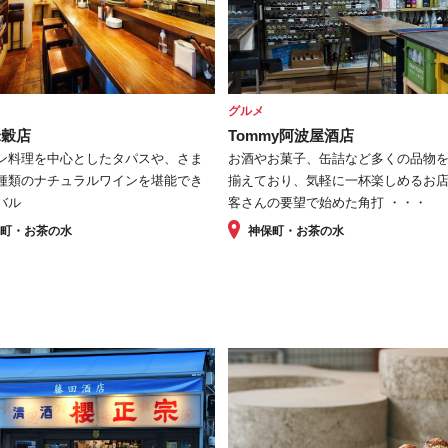
グルメ
米穀店
Tommy阿波屋酒店
ン料理を中心としたタパスや、さま
お酒やお菓子、缶詰など多くの品物
種類のナチュラルワインを堪能でき
揃えており、気軽に一杯楽しめるお
バル
客さんの要望で始めた角打 ・・・
保町・お茶の水
神保町・お茶の水