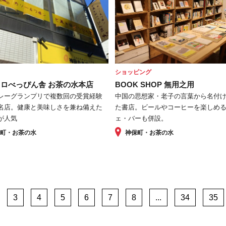
ショッピング
ロべっぴん舎 お茶の水本店
BOOK SHOP 無用之用
レーグランプリで複数回の受賞経験
中国の思想家・老子の言葉から名付
名店。健康と美味しさを兼ね備えた
た書店。ビールやコーヒーを楽しめ
が人気
ェ・バーも併設。
保町・お茶の水
神保町・お茶の水
3
4
5
6
7
8
...
34
35