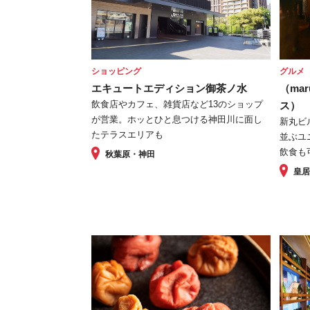
ショッピング
グルメ
エキュートエディション御茶ノ水
（ma
飲食店やカフェ、雑貨店など13のショップ
ス）
が営業。ホッとひと息つける神田川に面し
新丸ビ
たテラスエリアも
並ぶユ
飲食も
秋葉原・神田
皇