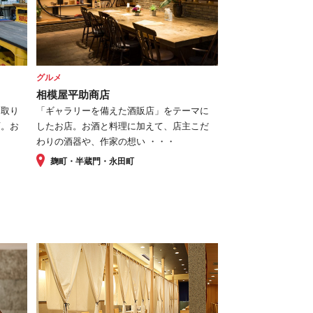
グルメ
相模屋平助商店
を取り
「ギャラリーを備えた酒販店」をテーマに
店。お
したお店。お酒と料理に加えて、店主こだ
わりの酒器や、作家の想い ・・・
麹町・半蔵門・永田町