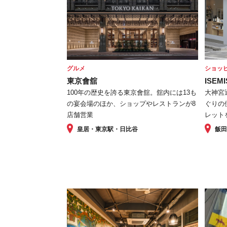
グルメ
ショッ
東京會舘
ISEMI
100年の歴史を誇る東京會舘。舘内には13も
大神宮
の宴会場のほか、ショップやレストランが8
ぐりの
店舗営業
レット
皇居・東京駅・日比谷
飯