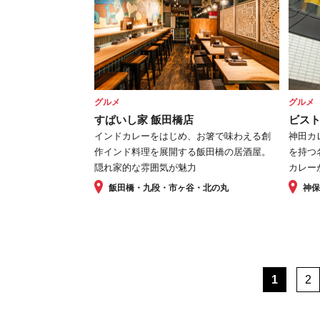
グルメ
グルメ
すぱいし家 飯田橋店
ビスト
インドカレーをはじめ、お箸で味わえる創
神田カ
作インド料理を展開する飯田橋の居酒屋。
を持つ
隠れ家的な雰囲気が魅力
カレー
飯田橋・九段・市ヶ谷・北の丸
神
1
2