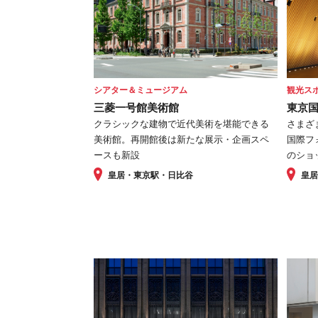
シアター＆ミュージアム
観光ス
三菱一号館美術館
東京
クラシックな建物で近代美術を堪能できる
さまざ
美術館。再開館後は新たな展示・企画スペ
国際フ
ースも新設
のショ
皇居・東京駅・日比谷
皇