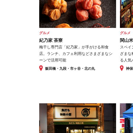
グルメ
グルメ
紀乃家 茶寮
関山
梅干し専門店「紀乃家」が手がける和食
スペイ
店。ランチ、カフェ利用などさまざまなシ
ざまな
ーンで活用可能
る人気
飯田橋・九段・市ヶ谷・北の丸
神