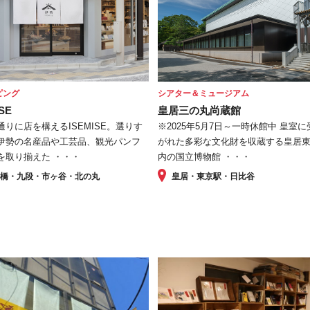
ピング
シアター＆ミュージアム
SE
皇居三の丸尚蔵館
通りに店を構えるISEMISE。選りす
※2025年5月7日～一時休館中 皇室
伊勢の名産品や工芸品、観光パンフ
がれた多彩な文化財を収蔵する皇居
を取り揃えた ・・・
内の国立博物館 ・・・
田橋・九段・市ヶ谷・北の丸
皇居・東京駅・日比谷