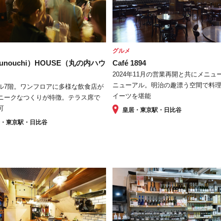
グルメ
runouchi）HOUSE（丸の内ハウ
Café 1894
2024年11月の営業再開と共にメニュ
ニューアル。明治の趣漂う空間で料
ル7階。ワンフロアに多様な飲食店が
イーツを堪能
ニークなつくりが特徴。テラス席で
可
皇居・東京駅・日比谷
居・東京駅・日比谷