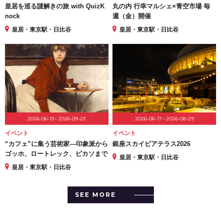
皇居を巡る謎解きの旅 with QuizK
丸の内 行幸マルシェ×青空市場 毎
nock
週（金）開催
皇居・東京駅・日比谷
皇居・東京駅・日比谷
2026-06-13~ 2026-09-23
2026-06-17~ 2026-08-29
イベント
イベント
“カフェ”に集う芸術家―印象派から
銀座スカイビアテラス2026
ゴッホ、ロートレック、ピカソまで
皇居・東京駅・日比谷
皇居・東京駅・日比谷
SEE MORE