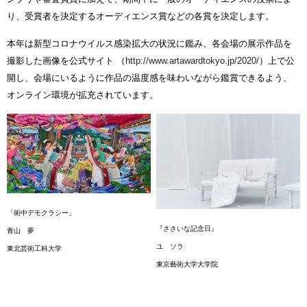
り、受賞者を決定するオーディエンス賞などの各賞を決定します。
本年は新型コロナウイルス感染拡大の状況に鑑み、各会場の展示作品を
撮影した画像を公式サイト （
http://www.artawardtokyo.jp/2020/
）上で公
開し、会場にいるように作品の温度感を味わいながら鑑賞できるよう、
オンライン環境が拡充されています。
「術中デモクラシー」
『ささいな記念日』
青山 夢
ユ ソラ
東北芸術工科大学
東京藝術大学大学院