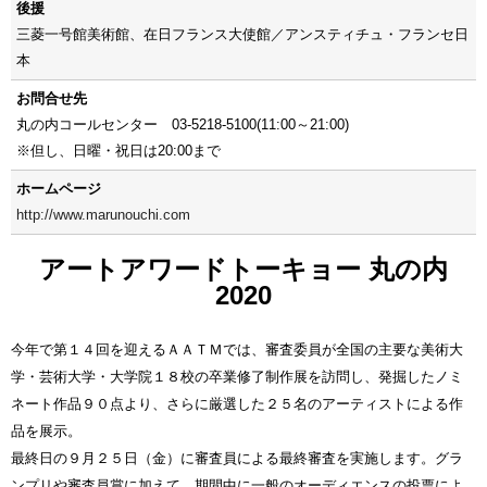
後援
三菱一号館美術館、在日フランス大使館／アンスティチュ・フランセ日
本
お問合せ先
丸の内コールセンター 03-5218-5100(11:00～21:00)
※但し、日曜・祝日は20:00まで
ホームページ
http://www.marunouchi.com
アートアワードトーキョー 丸の内
2020
今年で第１４回を迎えるＡＡＴＭでは、審査委員が全国の主要な美術大
学・芸術大学・大学院１８校の卒業修了制作展を訪問し、発掘したノミ
ネート作品９０点より、さらに厳選した２５名のアーティストによる作
品を展示。
最終日の９月２５日（金）に審査員による最終審査を実施します。グラ
ンプリや審査員賞に加えて、期間中に一般のオーディエンスの投票によ