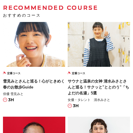
RECOMMENDED COURSE
おすすめのコース
定番コース
定番コース
雪見みとさんと巡る！心がときめく
サウナと温泉の女神 清水みさとさ
春のお散歩Guide
んと巡る！サクッと"ととのう"「ち
よだの名湯」5選
俳優 雪見みと
3H
女優・タレント 清水みさと
3H