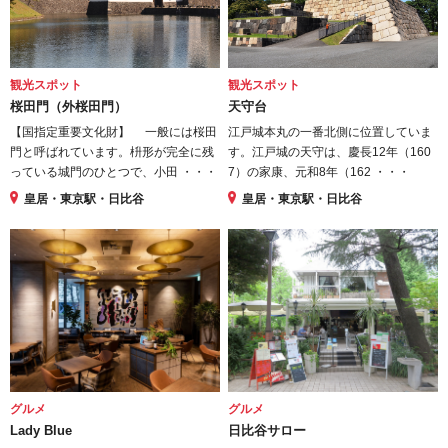
観光スポット
観光スポット
桜田門（外桜田門）
天守台
【国指定重要文化財】 一般には桜田
江戸城本丸の一番北側に位置していま
門と呼ばれています。枡形が完全に残
す。江戸城の天守は、慶長12年（160
っている城門のひとつで、小田 ・・・
7）の家康、元和8年（162 ・・・
皇居・東京駅・日比谷
皇居・東京駅・日比谷
グルメ
グルメ
Lady Blue
日比谷サロー