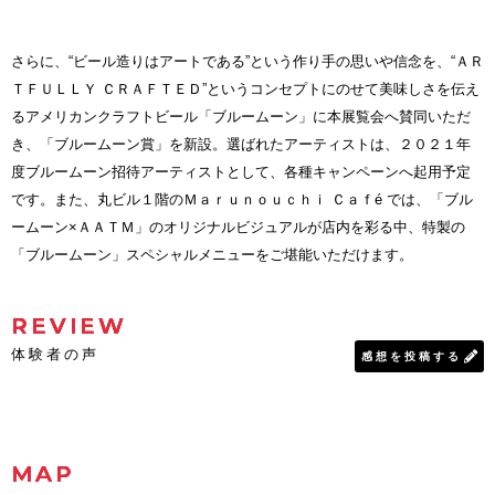
さらに、“ビール造りはアートである”という作り手の思いや信念を、“ＡＲ
ＴＦＵＬＬＹ ＣＲＡＦＴＥＤ”というコンセプトにのせて美味しさを伝え
るアメリカンクラフトビール「ブルームーン」に本展覧会へ賛同いただ
き、「ブルームーン賞」を新設。選ばれたアーティストは、２０２１年
度ブルームーン招待アーティストとして、各種キャンペーンへ起用予定
です。また、丸ビル１階のＭａｒｕｎｏｕｃｈｉ Ｃａｆé では、「ブル
ームーン×ＡＡＴＭ」のオリジナルビジュアルが店内を彩る中、特製の
「ブルームーン」スペシャルメニューをご堪能いただけます。
REVIEW
体験者の声
感想を投稿する
MAP