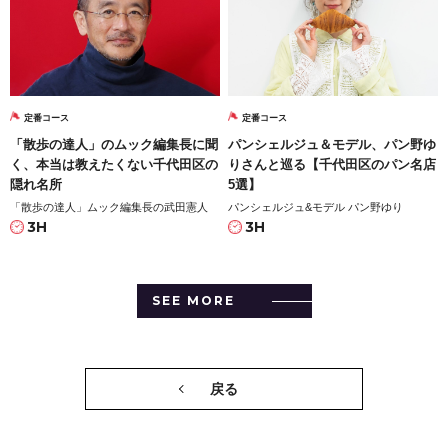
定番コース
定番コース
「散歩の達人」のムック編集長に聞
パンシェルジュ＆モデル、パン野ゆ
く、本当は教えたくない千代田区の
りさんと巡る【千代田区のパン名店
隠れ名所
5選】
「散歩の達人」ムック編集長の武田憲人
パンシェルジュ&モデル パン野ゆり
3H
3H
SEE MORE
戻る