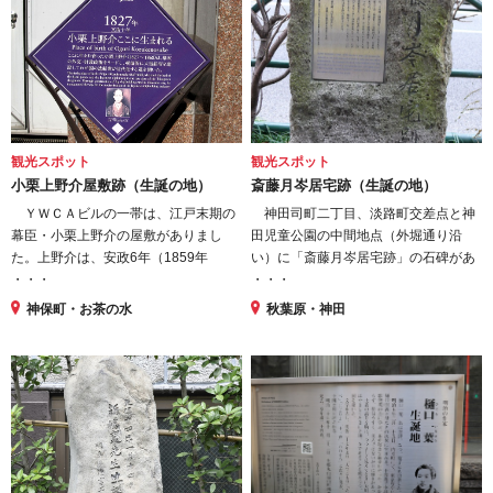
観光スポット
観光スポット
小栗上野介屋敷跡（生誕の地）
斎藤月岑居宅跡（生誕の地）
ＹＷＣＡビルの一帯は、江戸末期の
神田司町二丁目、淡路町交差点と神
幕臣・小栗上野介の屋敷がありまし
田児童公園の中間地点（外堀通り沿
た。上野介は、安政6年（1859年
い）に「斎藤月岑居宅跡」の石碑があ
・・・
・・・
神保町・お茶の水
秋葉原・神田