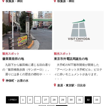
秋葉原・神田
秋葉原・神田
観光スポット
観光スポット
徽章業発祥の地
東京市外電話局誕生の地
九段下から飯田橋に通じる目白通り
大手町のNTT都市開発が開発した
の「飯田橋散歩路（サンポーロ）」。
「アーバンネット大手町ビル」ピロテ
通りには多くの歴史の標柱や ・・・
ィに赤いモニュメントがあります。
・・・
神保町・お茶の水
皇居・東京駅・日比谷
＜PREV
1
2
...
27
28
29
30
31
32
33