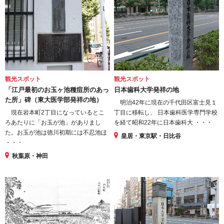
観光スポット
観光スポット
「江戸最初のお玉ヶ池種痘所のあっ
日本歯科大学発祥の地
た所」碑（東大医学部発祥の地）
明治42年に現在の千代田区富士見１
現在岩本町2丁目になっているとこ
丁目に移転し、 日本歯科医学専門学校
ろあたりに「お玉が池」がありまし
を経て昭和22年に日本歯科大 ・・・
た。お玉が池は徳川初期には不忍池ほ
皇居・東京駅・日比谷
・・・
秋葉原・神田