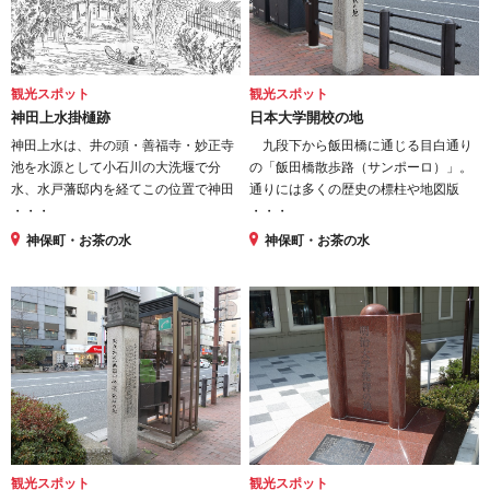
観光スポット
観光スポット
神田上水掛樋跡
日本大学開校の地
神田上水は、井の頭・善福寺・妙正寺
九段下から飯田橋に通じる目白通り
池を水源として小石川の大洗堰で分
の「飯田橋散歩路（サンポーロ）」。
水、水戸藩邸内を経てこの位置で神田
通りには多くの歴史の標柱や地図版
・・・
・・・
神保町・お茶の水
神保町・お茶の水
観光スポット
観光スポット