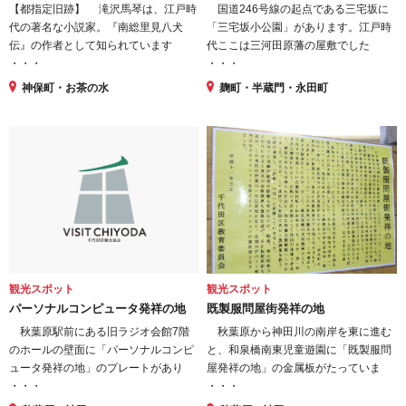
【都指定旧跡】 滝沢馬琴は、江戸時
国道246号線の起点である三宅坂に
代の著名な小説家。『南総里見八犬
「三宅坂小公園」があります。江戸時
伝』の作者として知られています
代ここは三河田原藩の屋敷でした
・・・
・・・
神保町・お茶の水
麹町・半蔵門・永田町
観光スポット
観光スポット
パーソナルコンピュータ発祥の地
既製服問屋街発祥の地
秋葉原駅前にある旧ラジオ会館7階
秋葉原から神田川の南岸を東に進む
のホールの壁面に「パーソナルコンピ
と、和泉橋南東児童遊園に「既製服問
ュータ発祥の地」のプレートがあり
屋発祥の地」の金属板がたっていま
・・・
・・・