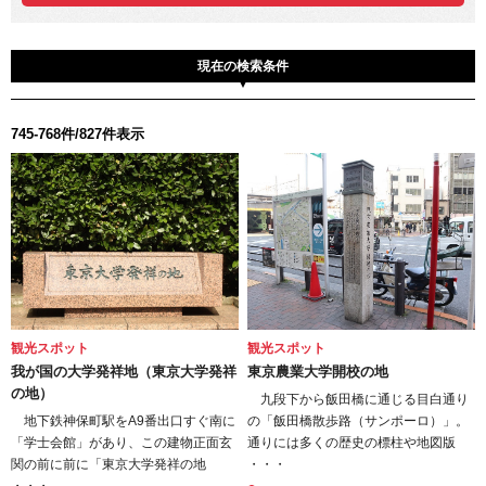
現在の検索条件
745-768件/827件表示
観光スポット
観光スポット
我が国の大学発祥地（東京大学発祥
東京農業大学開校の地
の地）
九段下から飯田橋に通じる目白通り
地下鉄神保町駅をA9番出口すぐ南に
の「飯田橋散歩路（サンポーロ）」。
「学士会館」があり、この建物正面玄
通りには多くの歴史の標柱や地図版
関の前に前に「東京大学発祥の地
・・・