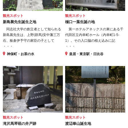
観光スポット
観光スポット
新島襄先生誕生之地
樋口一葉生誕の地
同志社大学の創立者として知られる
第一ホテルアネックスの東にある千
新島襄先生は、上野(群馬)安中藩三万
代田区立内幸町ホール（内幸町1-5-
石、板倉伊予守の家臣の子として
1）。その入口脇の植え込みに記
・・・
・・・
神保町・お茶の水
皇居・東京駅・日比谷
観光スポット
観光スポット
滝沢馬琴硯の井戸跡
渡辺崋山誕生地