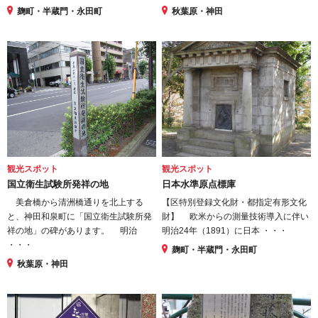
麹町・半蔵門・永田町
秋葉原・神田
観光スポット
観光スポット
国立衛生試験所発祥の地
日本水準原点標庫
美倉橋から清洲橋通りを北上する
【区特別登録文化財・都指定有形文化
と、神田和泉町に「国立衛生試験所発
財】 欧米からの測量技術導入に伴い
祥の地」の碑があります。 明治
明治24年（1891）に日本 ・・・
・・・
麹町・半蔵門・永田町
秋葉原・神田