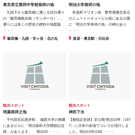
東京府立第四中学校発祥の地
明治大学発祥の地
九段下から飯田橋に通じる目白通り
有楽町マリオン前、数寄屋橋交差点
の「飯田橋散歩路（サンポーロ）」。
のニュートーキョービル前にある公園
通りには多くの歴史の標柱や地図版
に「明治大学発祥の地」の碑があり
・・・
・・・
飯田橋・九段・市ヶ谷・北の丸
皇居・東京駅・日比谷
観光スポット
観光スポット
明薬発祥之地
神田下水
千代田区紀尾井町、 城西大学の南隣
【都指定史跡】非公開 明治10年（187
にあるビルに「明治薬科大学開校記念
7）に日本の各地でコレラが流行しま
碑」があります。 明治35 ・・・
した。明治15年(188 ・・・