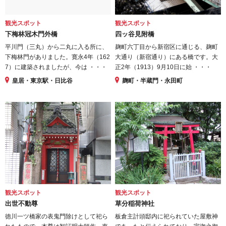
観光スポット
観光スポット
下梅林冠木門外橋
四ッ谷見附橋
平川門（三丸）から二丸に入る所に、
麹町六丁目から新宿区に通じる、麹町
下梅林門がありました。寛永4年（162
大通り（新宿通り）にある橋です。大
7）に建築されましたが、今は ・・・
正2年（1913）9月10日に始 ・・・
皇居・東京駅・日比谷
麹町・半蔵門・永田町
観光スポット
観光スポット
出世不動尊
草分稲荷神社
徳川一ツ橋家の表鬼門除けとして祀ら
板倉主計頭邸内に祀られていた屋敷神