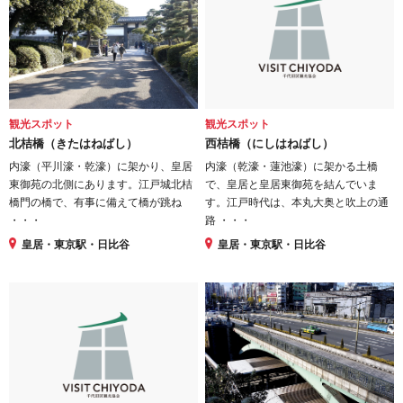
観光スポット
観光スポット
北桔橋（きたはねばし）
西桔橋（にしはねばし）
内濠（平川濠・乾濠）に架かり、皇居
内濠（乾濠・蓮池濠）に架かる土橋
東御苑の北側にあります。江戸城北桔
で、皇居と皇居東御苑を結んでいま
橋門の橋で、有事に備えて橋が跳ね
す。江戸時代は、本丸大奥と吹上の通
・・・
路 ・・・
皇居・東京駅・日比谷
皇居・東京駅・日比谷