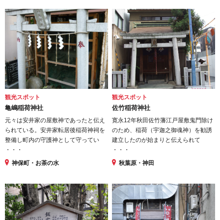
観光スポット
観光スポット
亀嶋稲荷神社
佐竹稲荷神社
元々は安井家の屋敷神であったと伝え
寛永12年秋田佐竹藩江戸屋敷鬼門除け
られている。安井家転居後稲荷神祠を
のため、稲荷（宇迦之御魂神）を勧誘
整備し町内の守護神として守ってい
建立したのが始まりと伝えられて
・・・
・・・
神保町・お茶の水
秋葉原・神田