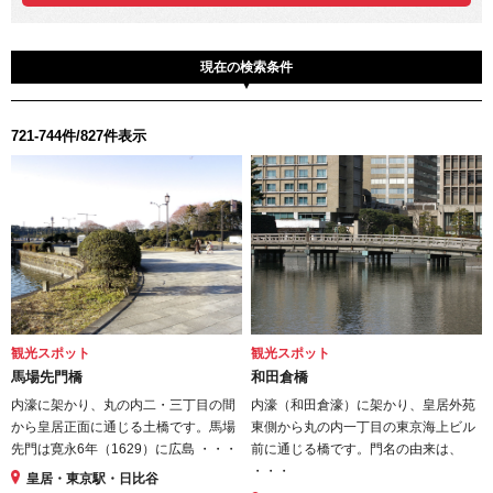
現在の検索条件
721-744件/827件表示
観光スポット
観光スポット
馬場先門橋
和田倉橋
内濠に架かり、丸の内二・三丁目の間
内濠（和田倉濠）に架かり、皇居外苑
から皇居正面に通じる土橋です。馬場
東側から丸の内一丁目の東京海上ビル
先門は寛永6年（1629）に広島 ・・・
前に通じる橋です。門名の由来は、
・・・
皇居・東京駅・日比谷