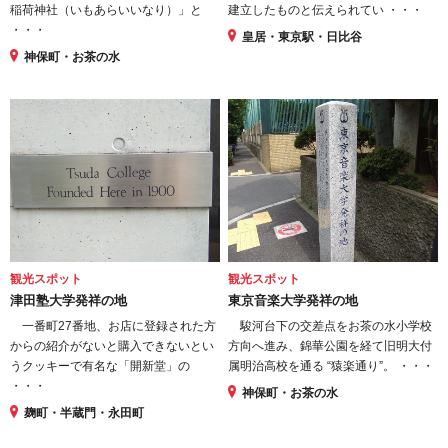
稲荷神社（いもあらいいなり）」と
建立したものと伝えられてい ・・・
・・・
皇居・東京駅・日比谷
神保町・お茶の水
観光スポット
観光スポット
津田塾大学発祥の地
東京音楽大学発祥の地
一番町27番地、お店に登録された方
駿河台下の交差点をお茶の水小学校
からの紹介がないと購入できないとい
方向へ進み、錦華公園を経て旧明大付
うクッキーで有名な「開新堂」の
属明治高校を通る “猿楽通り”。 ・・・
・・・
神保町・お茶の水
麹町・半蔵門・永田町