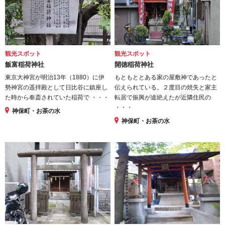
観光スポット
観光スポット
飯富稲荷神社
開徳稲荷神社
東京大神宮が明治13年（1880）に伊
もともととある家の屋敷神であったと
勢神宮の遥拝殿として日比谷に鎮座し
伝えられている。２度目の焼失と家主
た時から奉斎されていた稲荷で ・・・
転居で振興が途絶えたが近隣住民の
・・・
神保町・お茶の水
神保町・お茶の水