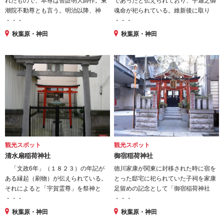
れたもので、本尊は智証明大師作。東
であったと伝えられており、宇迦之御
潮院不動尊とも言う。明治以降、神
魂命が祀られている。維新後に取り
・・・
・・・
秋葉原・神田
秋葉原・神田
観光スポット
観光スポット
清水扇稲荷神社
御宿稲荷神社
「文政6年」（１８２３）の年記が
徳川家康が関東に封移された時に宿を
ある縁起（刷物）が伝えられている。
とった邸宅に祀られていた子祠を家康
それによると「宇賀霊尊」を祭神と
足留めの記念として「御宿稲荷神社
・・・
・・・
秋葉原・神田
秋葉原・神田