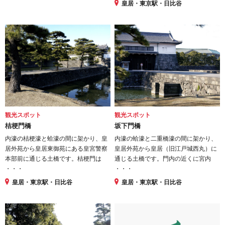
皇居・東京駅・日比谷
観光スポット
観光スポット
桔梗門橋
坂下門橋
内濠の桔梗濠と蛤濠の間に架かり、皇
内濠の蛤濠と二重橋濠の間に架かり、
居外苑から皇居東御苑にある皇宮警察
皇居外苑から皇居（旧江戸城西丸）に
本部前に通じる土橋です。桔梗門は
通じる土橋です。門内の近くに宮内
・・・
・・・
皇居・東京駅・日比谷
皇居・東京駅・日比谷