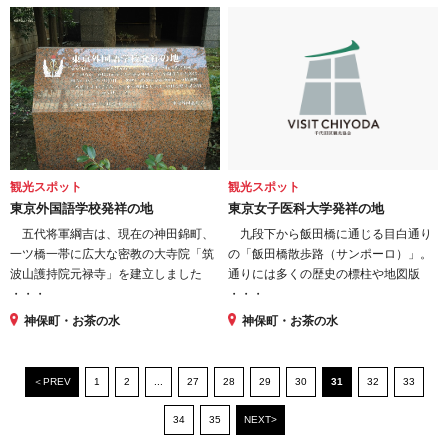
観光スポット
観光スポット
東京外国語学校発祥の地
東京女子医科大学発祥の地
五代将軍綱吉は、現在の神田錦町、
九段下から飯田橋に通じる目白通り
一ツ橋一帯に広大な密教の大寺院「筑
の「飯田橋散歩路（サンポーロ）」。
波山護持院元禄寺」を建立しました
通りには多くの歴史の標柱や地図版
・・・
・・・
神保町・お茶の水
神保町・お茶の水
＜PREV
1
2
...
27
28
29
30
31
32
33
34
35
NEXT>