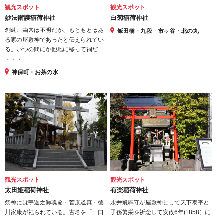
観光スポット
観光スポット
妙法衛護稲荷神社
白菊稲荷神社
創建、由来は不明だが、もともとはあ
飯田橋・九段・市ヶ谷・北の丸
る家の屋敷神であったと伝えられてい
る。いつの間にか他地に移って祠だ
・・・
神保町・お茶の水
観光スポット
観光スポット
太田姫稲荷神社
有楽稲荷神社
祭神には宇迦之御魂命・菅原道真・徳
永井飛騨守が屋敷神として天下泰平と
川家康が祀られている。古名を「一口
子孫繁栄を祈念して安政6年(1858）に