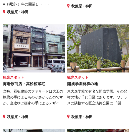
4（明治7）年に開業し ・・・
秋葉原・神田
秋葉原・神田
観光スポット
観光スポット
海老原商店・高松松蔵宅
開成学園発祥の地
当時、看板建築のファサードは大工の
東大進学校で有名な開成学園。その発
棟梁の手によるものが多かったのです
祥の地が千代田区にあります。ワテラ
が、当建物は画家の手によるデザイ
スに隣接する区立淡路公園に 「開
・・・
・・・
秋葉原・神田
秋葉原・神田