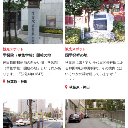
観光スポット
観光スポット
学習院（華族学校）開校の地
国学発祥の地
神田錦町郵便局の向かい側「学習院
秋葉原にほど近い千代田区外神田にあ
（華族学校）開校の地」という碑があ
る神田神社(神田明神)。その境内には
ります。 『弘化4年(1847) ・・・
いくつかの碑が建っていますが「
・・・
秋葉原・神田
秋葉原・神田