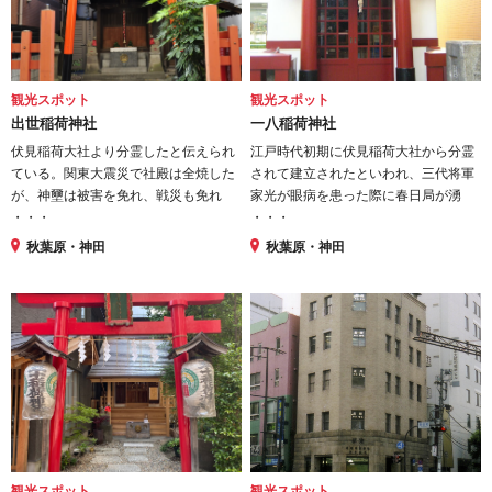
観光スポット
観光スポット
出世稲荷神社
一八稲荷神社
伏見稲荷大社より分霊したと伝えられ
江戸時代初期に伏見稲荷大社から分霊
ている。関東大震災で社殿は全焼した
されて建立されたといわれ、三代将軍
が、神壐は被害を免れ、戦災も免れ
家光が眼病を患った際に春日局が湧
・・・
・・・
秋葉原・神田
秋葉原・神田
観光スポット
観光スポット