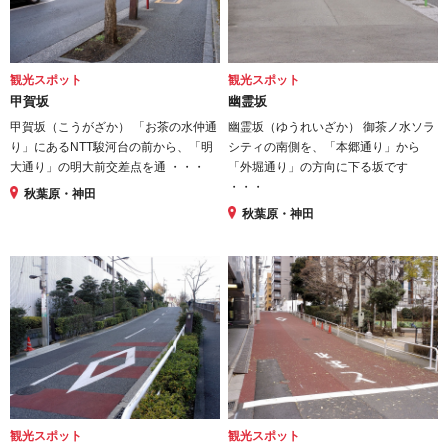
観光スポット
観光スポット
甲賀坂
幽霊坂
甲賀坂（こうがざか） 「お茶の水仲通
幽霊坂（ゆうれいざか） 御茶ノ水ソラ
り」にあるNTT駿河台の前から、「明
シティの南側を、「本郷通り」から
大通り」の明大前交差点を通 ・・・
「外堀通り」の方向に下る坂です
・・・
秋葉原・神田
秋葉原・神田
観光スポット
観光スポット