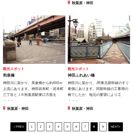
秋葉原・神田
観光スポット
観光スポット
和泉橋
神田ふれあい橋
神田川に架かり、美倉橋から約400ｍ
神田川に架かり、JR東北新幹線のすぐ
上流にあります。神田岩本町・岩本町
東側にあります。同新幹線の工事用の
三丁目とＪＲ秋葉原駅東口方面を
橋でしたが、地元の要望により工
・・・
・・・
秋葉原・神田
秋葉原・神田
＜PREV
1
2
3
4
5
6
7
8
9
NEXT>