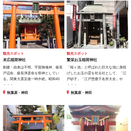
観光スポット
観光スポット
末広稲荷神社
繁栄お玉稲荷神社
創建・由来は不明。宇賀御魂神、級長
「桜ヶ池」と呼ばれた巨大な池に身投
戸辺命、級長津彦命を祭神としてい
げしたお玉の霊を祀る社として、「江
る。関東大震災後一時中絶。昭和40
戸砂子」「江戸惣鹿子名所大全」や
・・・
・・・
秋葉原・神田
秋葉原・神田