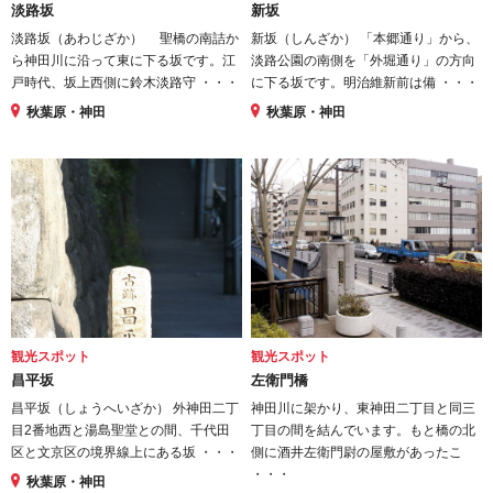
淡路坂
新坂
淡路坂（あわじざか） 聖橋の南詰か
新坂（しんざか） 「本郷通り」から、
ら神田川に沿って東に下る坂です。江
淡路公園の南側を「外堀通り」の方向
戸時代、坂上西側に鈴木淡路守 ・・・
に下る坂です。明治維新前は備 ・・・
秋葉原・神田
秋葉原・神田
観光スポット
観光スポット
昌平坂
左衛門橋
昌平坂（しょうへいざか） 外神田二丁
神田川に架かり、東神田二丁目と同三
目2番地西と湯島聖堂との間、千代田
丁目の間を結んでいます。もと橋の北
区と文京区の境界線上にある坂 ・・・
側に酒井左衛門尉の屋敷があったこ
・・・
秋葉原・神田