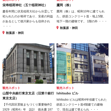
栄寿稲荷神社（五十稲荷神社）
鷹岡（株）
慶長年間に伏見稲荷大社から分霊して
鷹岡（株）は、昭和10年に建てられ
祀られたのが発祥であり、安産の利益
た、鉄筋コンクリート造・地上5階、
があるとして徳川家からも信仰され
地下一階の建物です。 1階の外 ・・・
・・・
秋葉原・神田
秋葉原・神田
観光スポット
観光スポット
山梨中央銀行東京支店（旧第十銀行
Ishitsubo ビル
東京支店）
Ishitsubo ビルは昭和4年頃建てられた
【千代田区景観まちづくり重要物件】
鉄筋コンクリート造4階建ての建物
1929（昭和4）年 設計 徳永庸 187
で、現在は建て替えられ ・・・