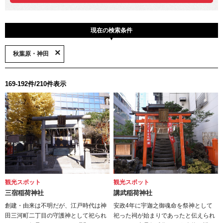
現在の検索条件
秋葉原・神田
169-192件/210件表示
観光スポット
観光スポット
三宿稲荷神社
講武稲荷神社
創建・由来は不明だが、江戸時代は神
安政4年に宇迦之御魂命を祭神として
田三河町二丁目の守護神として祀られ
祀った祠が始まりであったと伝えられ