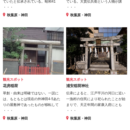
ていたと伝承されている。昭和41
ている。大貫伝兵衛という人物が講
・・・
・・・
秋葉原・神田
秋葉原・神田
観光スポット
観光スポット
花房稲荷
浦安稲荷神社
草創・由来は明確ではない。一説に
伝承によると、江戸平川の河口に近い
は、もともとは現在の外神田4-5あた
一漁村の住民により祀られたことが始
りの屋敷神であったものが移転して
まりで、天正年間の家康入府にとも
・・・
・・・
秋葉原・神田
秋葉原・神田