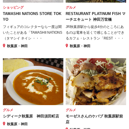
ショッピング
グルメ
TAMASHII NATIONS STORE TOK
RESTAURANT PLATINUM FISH マ
YO
ーチエキュート 神田万世橋
フィギュアのコレクターなら一度は聞
JR秋葉原駅から徒歩4分のところにあ
いたことがある「TAMASHII NATIONS
るのは電車を近くで感じることができ
（タマシイ ネイシ ・・・
るカフェ・レストラン「REST ・・・
秋葉原・神田
秋葉原・神田
グルメ
グルメ
シディーク秋葉原 神田須田町店
モーゼスさんのケバブ 秋葉原駅前
店
秋葉原・神田