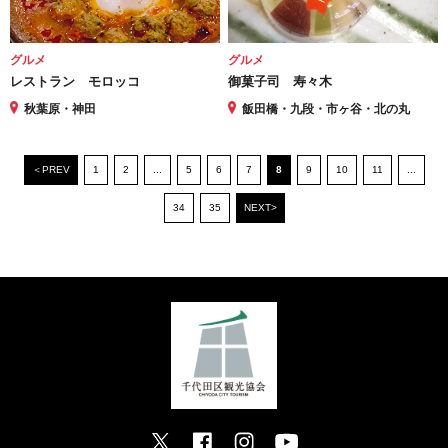
グルメ
グルメ
レストラン モロッコ
御菓子司 寿々木
秋葉原・神田
飯田橋・九段・市ヶ谷・北の丸
＜PREV
1
2
...
5
6
7
8
9
10
11
...
34
35
NEXT>