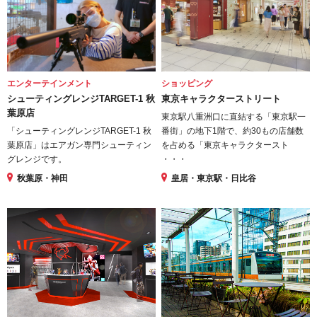
エンターテインメント
ショッピング
シューティングレンジTARGET-1 秋
東京キャラクターストリート
葉原店
東京駅八重洲口に直結する「東京駅一
「シューティングレンジTARGET-1 秋
番街」の地下1階で、約30もの店舗数
葉原店」はエアガン専門シューティン
を占める「東京キャラクタースト
グレンジです。
・・・
秋葉原・神田
皇居・東京駅・日比谷