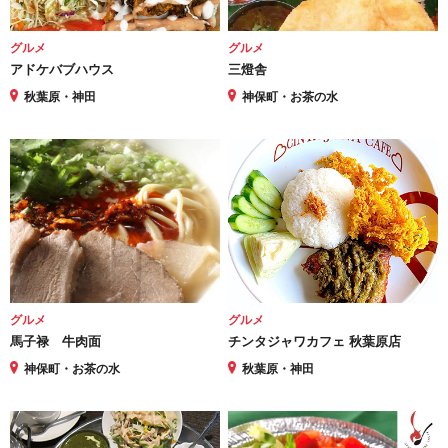
グルメ
グルメ
アドケバブハウス
三燈舎
秋葉原・神田
神保町・お茶の水
グルメ
グルメ
馬子禄 牛肉面
チンタジャワカフェ 秋葉原店
神保町・お茶の水
秋葉原・神田