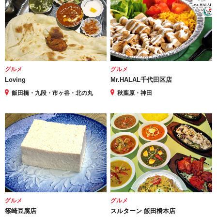
グルメ
グルメ
Loving
Mr.HALAL千代田区店
飯田橋・九段・市ヶ谷・北の丸
秋葉原・神田
グルメ
グルメ
篠崎豆腐店
スルターン 飯田橋本店