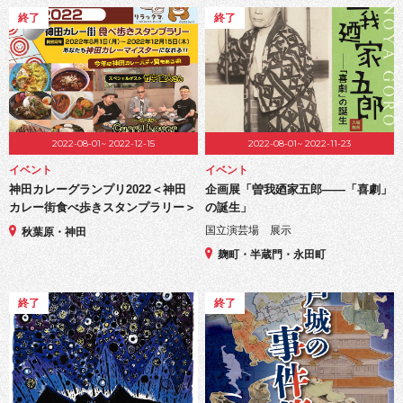
終了
終了
2022-08-01~ 2022-12-15
2022-08-01~ 2022-11-23
イベント
イベント
神田カレーグランプリ2022＜神田
企画展「曽我廼家五郎――「喜劇」
カレー街食べ歩きスタンプラリー＞
の誕生」
国立演芸場 展示
秋葉原・神田
麹町・半蔵門・永田町
終了
終了