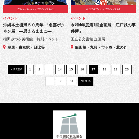
2022-07-22~ 2022-09-25
2022-07-16~ 2022-09-11
イベント
イベント
沖縄本土復帰５０周年 「名嘉ボク
令和4年度第1回企画展「江戸城の事
ネン展 ―思えるままに―」
件簿」
相田みつを美術館 特別イベント
国立公文書館 企画展
皇居・東京駅・日比谷
飯田橋・九段・市ヶ谷・北の丸
＜PREV
1
2
...
14
15
16
17
18
19
20
...
30
31
NEXT>