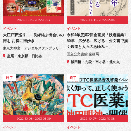
2022-10-13~ 2022-11-23
2022-10-08~ 2022-12-04
イベント
イベント
大江戸夢巡り －良縁結ぶ出会いの
令和4年度第2回企画展「鉄道開業1
街を お得に街歩き－
50年 広がる、広げる－公文書で描
く鉄道と人々のあゆみ－」
東京大神宮 デジタルスタンプラリー
国立公文書館 企画展
皇居・東京駅・日比谷
飯田橋・九段・市ヶ谷・北の丸
終了
終了
2022-10-08~ 2023-01-09
2022-10-07~ 2022-10-08
イベント
イベント