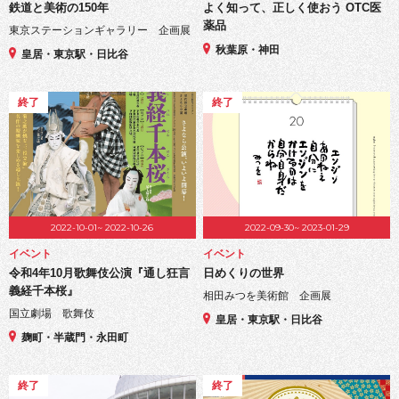
鉄道と美術の150年
よく知って、正しく使おう OTC医
薬品
東京ステーションギャラリー 企画展
秋葉原・神田
皇居・東京駅・日比谷
終了
終了
2022-10-01~ 2022-10-26
2022-09-30~ 2023-01-29
イベント
イベント
令和4年10月歌舞伎公演『通し狂言
日めくりの世界
義経千本桜』
相田みつを美術館 企画展
国立劇場 歌舞伎
皇居・東京駅・日比谷
麹町・半蔵門・永田町
終了
終了