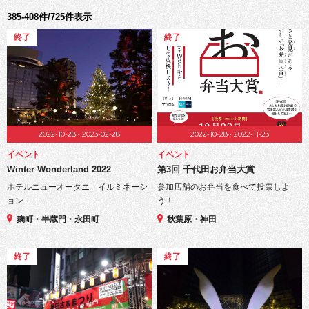
385-408件/725件表示
終了
終了
2022-10-28~ 2023-02-28
2022-10-28~ 2022-11-23
イベント
イベント
Winter Wonderland 2022
第3回 千代田お弁当大賞
ホテルニューオータニ イルミネーシ
参加店舗のお弁当を食べて投票しよ
ョン
う！
麹町・半蔵門・永田町
秋葉原・神田
終了
終了