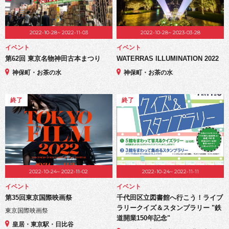
2022-10-28~ 2022-11-03
2022-10-28~ 2023-03-28
イベント
イベント
第62回 東京名物神田古本まつり
WATERRAS ILLUMINATION 2022
神保町・お茶の水
神保町・お茶の水
終了
終了
2022-10-24~ 2022-11-02
2022-10-24~ 2022-11-11
イベント
イベント
第35回東京国際映画祭
千代田区立図書館へ行こう！ライブ
ラリークイズ＆スタンプラリー "鉄
東京国際映画祭
道開業150年記念"
皇居・東京駅・日比谷