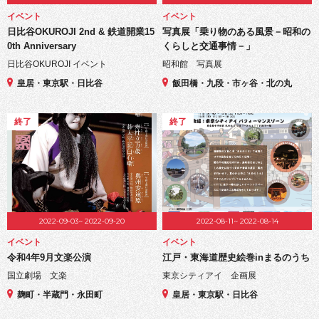
イベント
イベント
日比谷OKUROJI 2nd & 鉄道開業15
写真展「乗り物のある風景－昭和の
0th Anniversary
くらしと交通事情－」
日比谷OKUROJI イベント
昭和館 写真展
皇居・東京駅・日比谷
飯田橋・九段・市ヶ谷・北の丸
終了
終了
2022-09-03~ 2022-09-20
2022-08-11~ 2022-08-14
イベント
イベント
令和4年9月文楽公演
江戸・東海道歴史絵巻inまるのうち
国立劇場 文楽
東京シティアイ 企画展
麹町・半蔵門・永田町
皇居・東京駅・日比谷