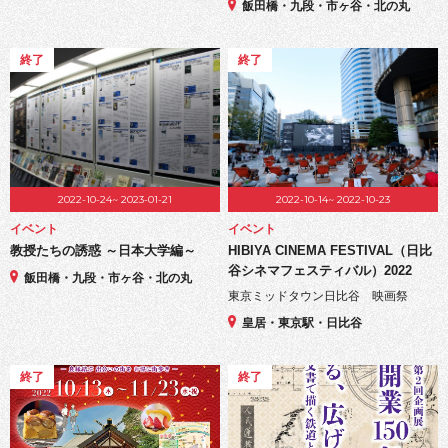
飯田橋・九段・市ヶ谷・北の丸
終了
終了
2022-10-24~ 2023-01-21
2022-10-14~ 2022-10-23
イベント
イベント
教授たちの誘惑 ～日本大学編～
HIBIYA CINEMA FESTIVAL（日比
谷シネマフェスティバル）2022
飯田橋・九段・市ヶ谷・北の丸
東京ミッドタウン日比谷 映画祭
皇居・東京駅・日比谷
終了
終了