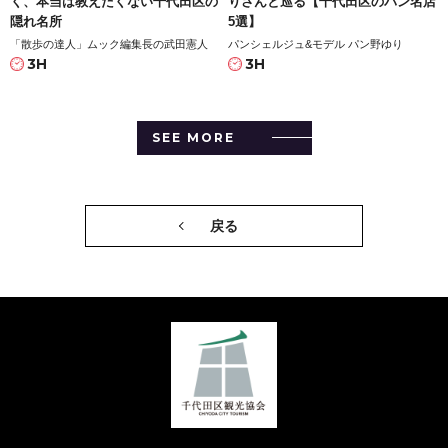
く、本当は教えたくない千代田区の
りさんと巡る【千代田区のパン名店
隠れ名所
5選】
「散歩の達人」ムック編集長の武田憲人
パンシェルジュ&モデル パン野ゆり
3H
3H
SEE MORE
戻る