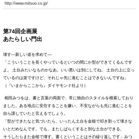
http://www.mitsuo.co.jp/
第74回企画展
あたらしい門出
壊す―新しい道を求めて―
「こういうことを長くやっているといつの間にか型ができてくるんです
よ。 土台みたいなものかなあ。いい悪いは別にしてね。 土台の上に立っ
ているのは楽ですけど、それじゃ先に進むことはできないんですね」
（『いまからここから』ダイヤモンド社より）
相田みつをは、書と言葉の両面で、常に独自のスタイルを模索しており
ました。ある地点に安住することを嫌い、不安ながらも先に進むことを
自ら課していたと言えるでしょう。
「型ができたなと気づいたら、いったん土台を金槌で叩き割って壊さな
いとだめなんです。でも、またしばらくすると別な土台ができる。
そうしたらまた金槌で壊す。書くということはその繰り返しです」みつ