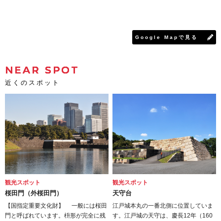
Google Mapで見る
NEAR SPOT
近くのスポット
観光スポット
観光スポット
桜田門（外桜田門）
天守台
【国指定重要文化財】 一般には桜田
江戸城本丸の一番北側に位置していま
門と呼ばれています。枡形が完全に残
す。江戸城の天守は、慶長12年（160