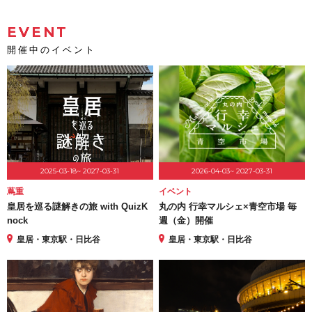
EVENT
開催中のイベント
2025-03-18~ 2027-03-31
2026-04-03~ 2027-03-31
蔦重
イベント
皇居を巡る謎解きの旅 with QuizK
丸の内 行幸マルシェ×青空市場 毎
nock
週（金）開催
皇居・東京駅・日比谷
皇居・東京駅・日比谷