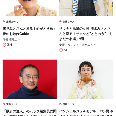
定番コース
定番コース
雪見みとさんと巡る！心がときめく
サウナと温泉の女神 清水みさとさ
春のお散歩Guide
んと巡る！サクッと"ととのう"「ち
よだの名湯」5選
俳優 雪見みと
3H
女優・タレント 清水みさと
3H
定番コース
定番コース
「散歩の達人」のムック編集長に聞
パンシェルジュ＆モデル、パン野ゆ