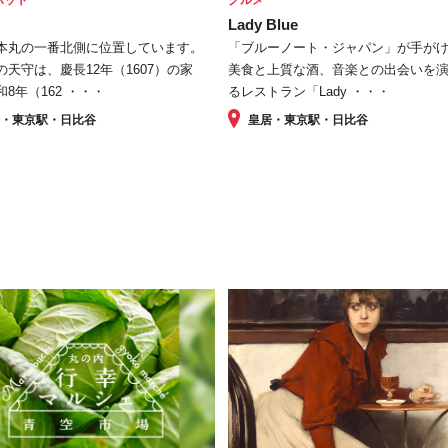
台
Lady Blue
本丸の一番北側に位置しています。
「ブルーノート・ジャパン」が手が
の天守は、慶長12年（1607）の家
美食と上質な酒、音楽との出会いを
8年（162 ・・・
るレストラン「Lady ・・・
居・東京駅・日比谷
皇居・東京駅・日比谷