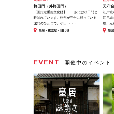
桜田門（外桜田門）
天守
【国指定重要文化財】 一般には桜田門と
江戸城
呼ばれています。枡形が完全に残っている
江戸城
城門のひとつで、小田 ・・・
康、元和
皇居・東京駅・日比谷
皇
EVENT
開催中のイベント