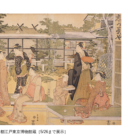
京都江戸東京博物館蔵［5/26まで展示］