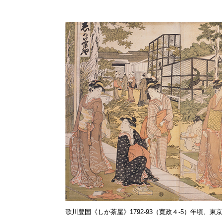
歌川豊国《しか茶屋》1792-93（寛政４-5）年頃、東