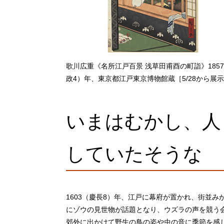
歌川広重《名所江戸百景 浅草田甫酉の町詣》185
政4）年、東京都江戸東京博物館蔵［5/28から展
いまはむかし、人
していたそうな
1603（慶長8）年、江戸に幕府が置かれ、街並
にゾウの見世物が話題となり、ウズラの声を競う
郊外に出かけて野生の鳥の姿や虫の音に季節を感