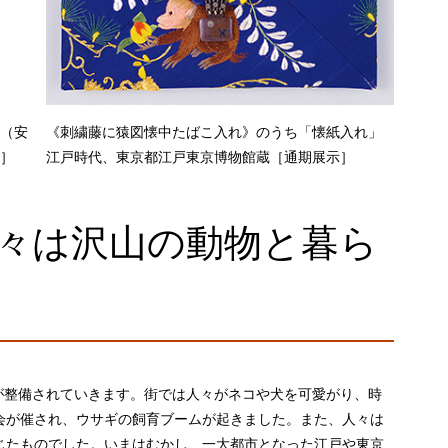
7（安
《刺繍藤に猿図懐中たばこ入れ》のうち「懐紙入れ」
示］
江戸時代、東京都江戸東京博物館蔵［通期展示］
々は沢山の動物と暮ら
みが整備されていきます。街では人々がネコや犬を可愛がり、時
会が催され、ウサギの飼育ブームが起きました。また、人々は
じたものでした。いまはむかし、一大都市となった江戸や東京