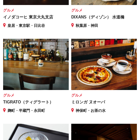
グルメ
グルメ
イノダコーヒ 東京大丸支店
DIXANS（ディゾン） 水道橋
皇居・東京駅・日比谷
秋葉原・神田
グルメ
グルメ
TIGRATO（ティグラート）
ミロンガ ヌオーバ
麹町・半蔵門・永田町
神保町・お茶の水