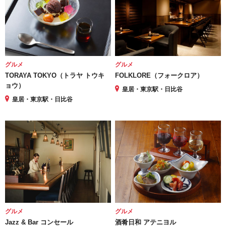
グルメ
グルメ
TORAYA TOKYO（トラヤ トウキ
FOLKLORE（フォークロア）
ョウ）
皇居・東京駅・日比谷
皇居・東京駅・日比谷
グルメ
グルメ
Jazz & Bar コンセール
酒肴日和 アテニヨル