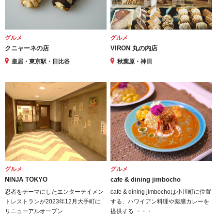
グルメ
グルメ
クニャーネの店
VIRON 丸の内店
皇居・東京駅・日比谷
秋葉原・神田
グルメ
グルメ
NINJA TOKYO
cafe & dining jimbocho
忍者をテーマにしたエンターテイメン
cafe & dining jimbochoは小川町に位置
トレストランが2023年12月大手町に
する、ハワイアン料理や薬膳カレーを
リニューアルオープン
提供する ・・・