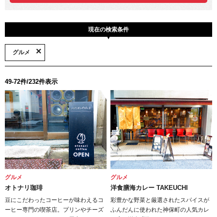
現在の検索条件
グルメ
49-72件/232件表示
グルメ
グルメ
オトナリ珈琲
洋食膳海カレー TAKEUCHI
豆にこだわったコーヒーが味わえるコ
彩豊かな野菜と厳選されたスパイスが
ーヒー専門の喫茶店。プリンやチーズ
ふんだんに使われた神保町の人気カレ