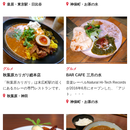
皇居・東京駅・日比谷
神保町・お茶の水
グルメ
グルメ
秋葉原カリガリ総本店
BAR CAFE 三月の水
「秋葉原カリガリ」は末広町駅の近く
音楽レーベルNatural Hi-Tech Records
にあるカレーの専門レストランです。
が2016年6月にオープンした、「アジ
ト」 ・・・
秋葉原・神田
神保町・お茶の水