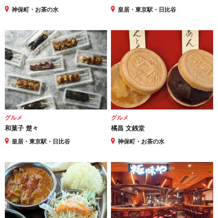
神保町・お茶の水
皇居・東京駅・日比谷
グルメ
グルメ
和菓子 楚々
橘昌 文銭堂
皇居・東京駅・日比谷
神保町・お茶の水