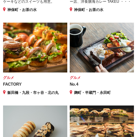
ケーキなどのスイーツも用意。
ー店、洋食膳海カレー TAKEU ・・・
神保町・お茶の水
神保町・お茶の水
グルメ
グルメ
FACTORY
No.4
飯田橋・九段・市ヶ谷・北の丸
麹町・半蔵門・永田町