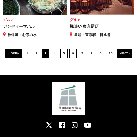
グルメ
グルメ
ガンディーマハル
極味や 東京駅店
神保町・お茶の水
皇居・東京駅・日比谷
＜PREV
1
2
3
4
5
6
7
8
9
10
NEXT>