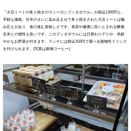
『大豆ミートの炙り焼きのヴィーガンブッタボウル』が税込1300円と、
手軽な価格。甘辛のタレに染み込ませて炙り焼きされた大豆ミートは噛
み応えがあり、食の進む美味しさです。美容や健康に良いとされる酵素
玄米との相性も良いです。このブッダボウルには日替わりデリや、色鮮
やかなお野菜が付きます。ランチには税込250円で選べる植物性ドリンク
を付けられます。(写真は穀物コーヒー)