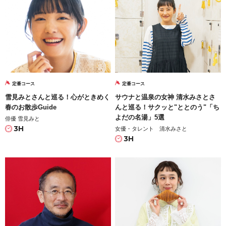
定番コース
定番コース
雪見みとさんと巡る！心がときめく
サウナと温泉の女神 清水みさとさ
春のお散歩Guide
んと巡る！サクッと"ととのう"「ち
よだの名湯」5選
俳優 雪見みと
3H
女優・タレント 清水みさと
3H