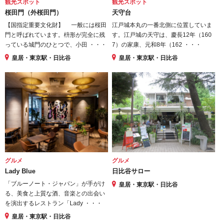
観光スポット
観光スポット
桜田門（外桜田門）
天守台
【国指定重要文化財】 一般には桜田
江戸城本丸の一番北側に位置していま
門と呼ばれています。枡形が完全に残
す。江戸城の天守は、慶長12年（160
っている城門のひとつで、小田 ・・・
7）の家康、元和8年（162 ・・・
皇居・東京駅・日比谷
皇居・東京駅・日比谷
グルメ
グルメ
Lady Blue
日比谷サロー
「ブルーノート・ジャパン」が手がけ
皇居・東京駅・日比谷
る、美食と上質な酒、音楽との出会い
を演出するレストラン「Lady ・・・
皇居・東京駅・日比谷