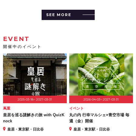
SEE MORE
EVENT
開催中のイベント
2025-03-18~ 2027-03-31
2026-04-03~ 2027-03-31
蔦重
イベント
皇居を巡る謎解きの旅 with QuizK
丸の内 行幸マルシェ×青空市場 毎
nock
週（金）開催
皇居・東京駅・日比谷
皇居・東京駅・日比谷