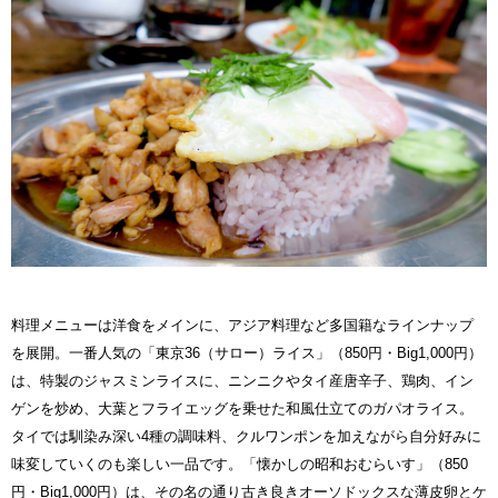
料理メニューは洋食をメインに、アジア料理など多国籍なラインナップ
を展開。一番人気の「東京36（サロー）ライス」（850円・Big1,000円）
は、特製のジャスミンライスに、ニンニクやタイ産唐辛子、鶏肉、イン
ゲンを炒め、大葉とフライエッグを乗せた和風仕立てのガパオライス。
タイでは馴染み深い4種の調味料、クルワンポンを加えながら自分好みに
味変していくのも楽しい一品です。「懐かしの昭和おむらいす」（850
円・Big1,000円）は、その名の通り古き良きオーソドックスな薄皮卵とケ