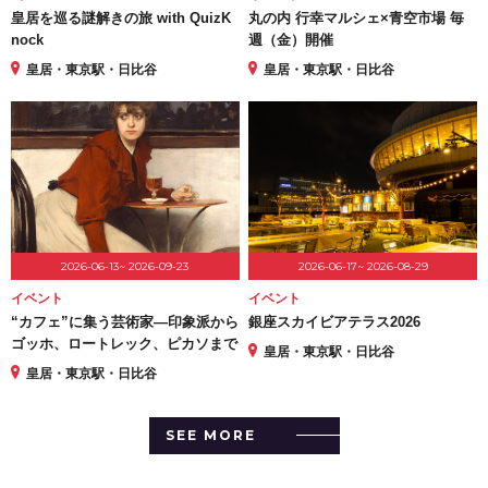
皇居を巡る謎解きの旅 with QuizK
丸の内 行幸マルシェ×青空市場 毎
nock
週（金）開催
皇居・東京駅・日比谷
皇居・東京駅・日比谷
2026-06-13~ 2026-09-23
2026-06-17~ 2026-08-29
イベント
イベント
“カフェ”に集う芸術家―印象派から
銀座スカイビアテラス2026
ゴッホ、ロートレック、ピカソまで
皇居・東京駅・日比谷
皇居・東京駅・日比谷
SEE MORE