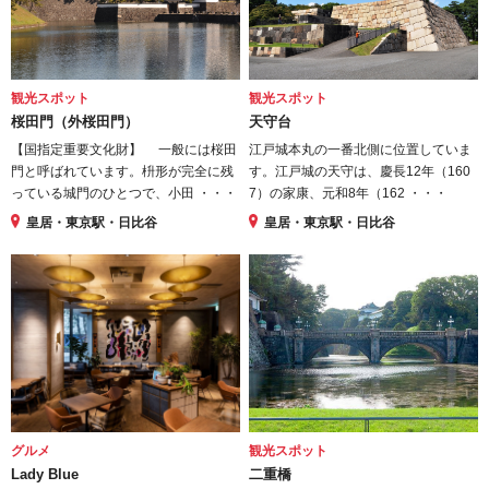
観光スポット
観光スポット
桜田門（外桜田門）
天守台
【国指定重要文化財】 一般には桜田
江戸城本丸の一番北側に位置していま
門と呼ばれています。枡形が完全に残
す。江戸城の天守は、慶長12年（160
っている城門のひとつで、小田 ・・・
7）の家康、元和8年（162 ・・・
皇居・東京駅・日比谷
皇居・東京駅・日比谷
グルメ
観光スポット
Lady Blue
二重橋