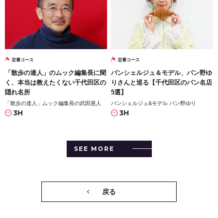
定番コース
定番コース
「散歩の達人」のムック編集長に聞
パンシェルジュ＆モデル、パン野ゆ
く、本当は教えたくない千代田区の
りさんと巡る【千代田区のパン名店
隠れ名所
5選】
「散歩の達人」ムック編集長の武田憲人
パンシェルジュ&モデル パン野ゆり
3H
3H
SEE MORE
戻る