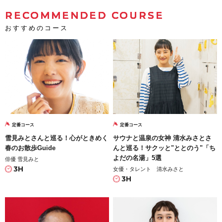
RECOMMENDED COURSE
おすすめのコース
定番コース
定番コース
雪見みとさんと巡る！心がときめく
サウナと温泉の女神 清水みさとさ
春のお散歩Guide
んと巡る！サクッと"ととのう"「ち
よだの名湯」5選
俳優 雪見みと
3H
女優・タレント 清水みさと
3H