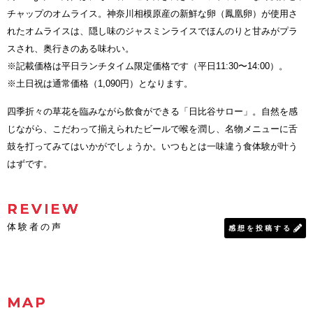
チャップのオムライス。神奈川相模原産の新鮮な卵（鳳凰卵）が使用さ
れたオムライスは、隠し味のジャスミンライスでほんのりと甘みがプラ
スされ、奥行きのある味わい。
※記載価格は平日ランチタイム限定価格です（平日11:30〜14:00）。
※土日祝は通常価格（1,090円）となります。
四季折々の草花を臨みながら飲食ができる「日比谷サロー」。自然を感
じながら、こだわって揃えられたビールで喉を潤し、名物メニューに舌
鼓を打ってみてはいかがでしょうか。いつもとは一味違う食体験が叶う
はずです。
REVIEW
体験者の声
感想を投稿する
MAP