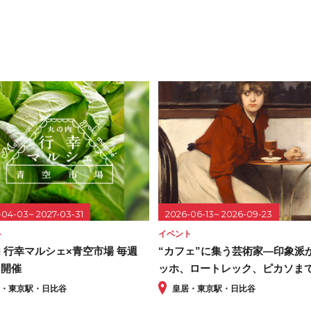
-04-03~ 2027-03-31
2026-06-13~ 2026-09-23
ト
イベント
 行幸マルシェ×青空市場 毎週
“カフェ”に集う芸術家―印象派
）開催
ッホ、ロートレック、ピカソま
居・東京駅・日比谷
皇居・東京駅・日比谷