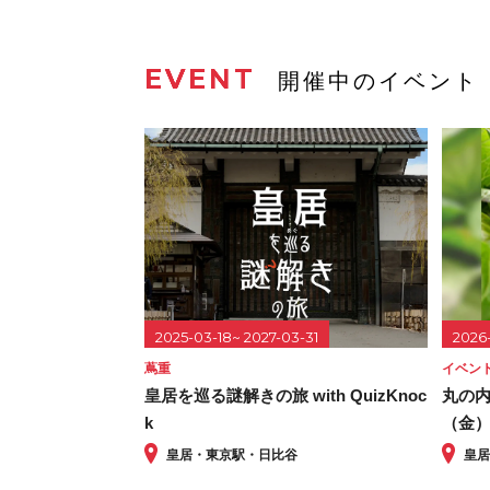
EVENT
開催中のイベント
2025-03-18~ 2027-03-31
2026
蔦重
イベン
皇居を巡る謎解きの旅 with QuizKnoc
丸の内
k
（金
皇居・東京駅・日比谷
皇