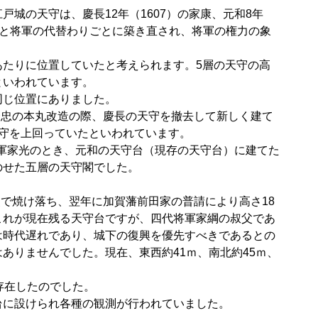
城の天守は、慶長12年（1607）の家康、元和8年
の家光と将軍の代替わりごとに築き直され、将軍の権力の象
あたりに位置していたと考えられます。5層の天守の高
といわれています。
同じ位置にありました。
軍秀忠の本丸改造の際、慶長の天守を撤去して新しく建て
天守を上回っていたといわれています。
代将軍家光のとき、元和の天守台（現存の天守台）に建てた
のせた五層の天守閣でした。
災で焼け落ち、翌年に加賀藩前田家の普請により高さ18
これが現在残る天守台ですが、四代将軍家綱の叔父であ
は時代遅れであり、城下の復興を優先すべきであるとの
ありませんでした。現在、東西約41ｍ、南北約45ｍ、
存在したのでした。
天守台に設けられ各種の観測が行われていました。