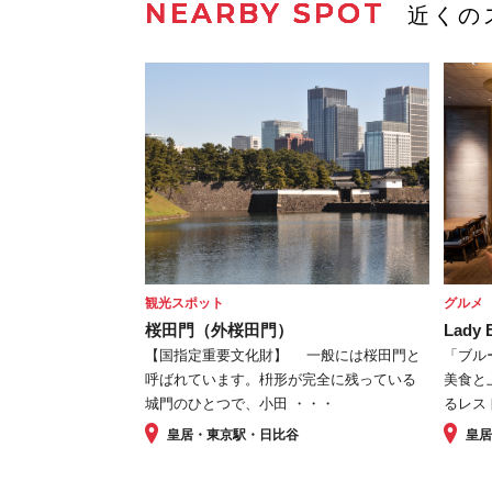
NEARBY SPOT
近くの
観光スポット
グルメ
桜田門（外桜田門）
Lady 
【国指定重要文化財】 一般には桜田門と
「ブル
呼ばれています。枡形が完全に残っている
美食と
城門のひとつで、小田 ・・・
るレスト
皇居・東京駅・日比谷
皇