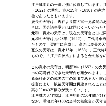
江戸城本丸の一番北側に位置しています。江戸
（1622）の秀忠、寛永15年（1638）
徴であったともいえます。
慶長の天守は、現在より南の富士見多聞の
さは、国会議事堂とほぼ同じくらいだった
元和・寛永の天守は、現在の天守台とほぼ
元和の天守は元和8年（1622）、二代将
たもので、翌9年に完成し、高さは慶長の
寛永の天守は、寛永15年（1638）、三
もので、「江戸図屏風」によると金の鯱を
この寛永の天守は、明暦3年（1657）の火
ｍの花崗岩でできた天守台が築かれます。
る保科正之の戦国の世の象徴である天守閣
提言により、以後天守閣は再建されることは
高さ11mの石積みが残っています。
江戸城の天守閣は、江戸初期の50年間だけ
なお、明治15年(1882)当時の気象台が