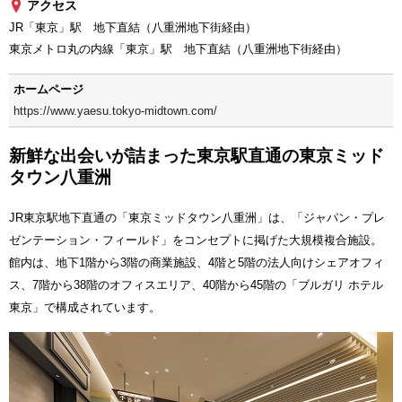
アクセス
JR「東京」駅 地下直結（八重洲地下街経由）
東京メトロ丸の内線「東京」駅 地下直結（八重洲地下街経由）
ホームページ
https://www.yaesu.tokyo-midtown.com/
新鮮な出会いが詰まった東京駅直通の東京ミッド
タウン八重洲
JR東京駅地下直通の「東京ミッドタウン八重洲」は、「ジャパン・プレ
ゼンテーション・フィールド」をコンセプトに掲げた大規模複合施設。
館内は、地下1階から3階の商業施設、4階と5階の法人向けシェアオフィ
ス、7階から38階のオフィスエリア、40階から45階の「ブルガリ ホテル
東京」で構成されています。