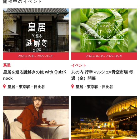
開催中のイベント
2025-03-18~ 2027-03-31
2026-04-03~ 2027-03-31
蔦重
イベント
皇居を巡る謎解きの旅 with QuizK
丸の内 行幸マルシェ×青空市場 毎
nock
週（金）開催
皇居・東京駅・日比谷
皇居・東京駅・日比谷