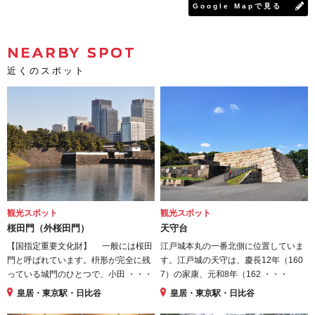
Google Mapで見る
NEARBY SPOT
近くのスポット
観光スポット
観光スポット
桜田門（外桜田門）
天守台
【国指定重要文化財】 一般には桜田
江戸城本丸の一番北側に位置していま
門と呼ばれています。枡形が完全に残
す。江戸城の天守は、慶長12年（160
っている城門のひとつで、小田 ・・・
7）の家康、元和8年（162 ・・・
皇居・東京駅・日比谷
皇居・東京駅・日比谷