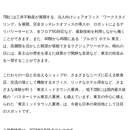
7階には三井不動産が展開する、法人向けシェアオフィス「ワークスタイ
リング」を展開。完全タッチレスオフィスの導入や、ロボットによるデ
リバリーサービス、全フロア5G対応など、最新技術を利用しながら働く
ことができます。また、40階から45階にある「ブルガリ ホテル 東京」
は、高層階を活かした眺望が堪能できるラグジュアリーホテル。晴れの
日には、富士山や歴史を湛えた緑豊かで閑静な皇居など、東京の街並み
を一望することができます。
こだわりの一品と出会えるショップや、さまざまなニーズに応える飲食
店、交流の場として機能するオフィス、リッチなホテル滞在など、さま
ざまな体験が叶う「東京ミッドタウン八重洲」。地下2階には国内最大規
模の「バスターミナル東京八重洲」も備えています。東京の中心に構え
られた「東京ミッドタウン八重洲」は、今後も日本の発信地として注目
のスポットです。