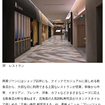
3F レストラン
商業ゾーンにはショップ以外にも、クイックでカジュアルに楽しめる飲
食店から、大切な日に利用できる上質なレストランが営業。和食から中
華、イタリアン、フレンチ、洋食、カフェなどさまざまなニーズに応え
る飲食店が軒を連ねます。北海道の人気回転寿司店がスタンドスタイル
で楽しめる「立食い寿司 根室花まる」や、看板メニュー「プレッツェル