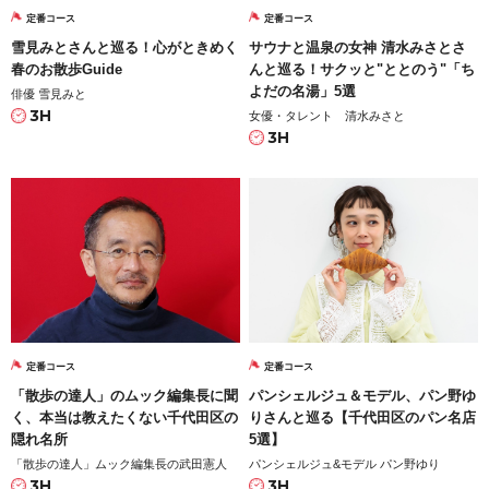
定番コース
定番コース
雪見みとさんと巡る！心がときめく
サウナと温泉の女神 清水みさとさ
春のお散歩Guide
んと巡る！サクッと"ととのう"「ち
よだの名湯」5選
俳優 雪見みと
3H
女優・タレント 清水みさと
3H
定番コース
定番コース
「散歩の達人」のムック編集長に聞
パンシェルジュ＆モデル、パン野ゆ
く、本当は教えたくない千代田区の
りさんと巡る【千代田区のパン名店
隠れ名所
5選】
「散歩の達人」ムック編集長の武田憲人
パンシェルジュ&モデル パン野ゆり
3H
3H