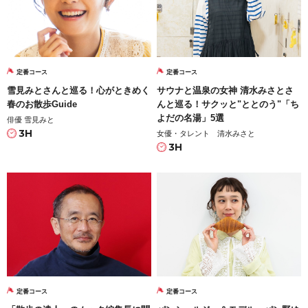
定番コース
定番コース
雪見みとさんと巡る！心がときめく
サウナと温泉の女神 清水みさとさ
春のお散歩Guide
んと巡る！サクッと"ととのう"「ち
よだの名湯」5選
俳優 雪見みと
3H
女優・タレント 清水みさと
3H
定番コース
定番コース