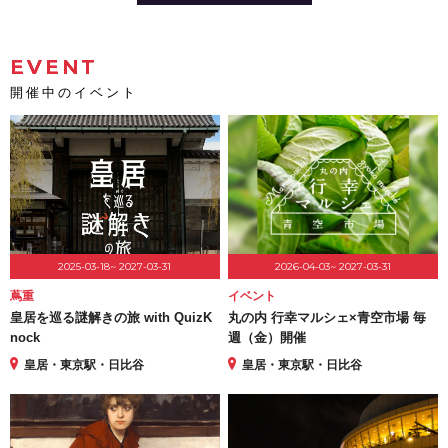
EVENT
開催中のイベント
2025-03-18~ 2027-03-31
2026-04-03~ 2027-03-31
蔦重
イベント
皇居を巡る謎解きの旅 with QuizK
丸の内 行幸マルシェ×青空市場 毎
nock
週（金）開催
皇居・東京駅・日比谷
皇居・東京駅・日比谷