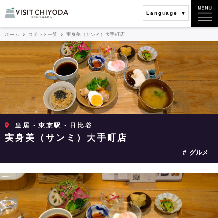
Language
ホーム
スポット一覧
実身美（サンミ）大手町店
皇居・東京駅・日比谷
実身美（サンミ）大手町店
グルメ