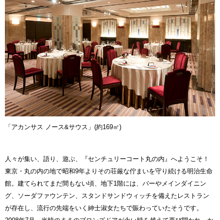
「アカンサス ノース&サウス」(約169㎡)
人々が集い、語り、遊ぶ、『センチュリーコート丸の内』へようこそ！
東京・丸の内の地で昭和9年よりその荘厳な佇まいを守り続ける明治生命
館。建てられてまだ間もない頃、地下1階には、バーやメインダイニン
グ、ソーダファウンテン、スタンドサンドウィッチを備えたレストラン
が存在し、流行の先端をいく紳士淑女たちで賑わっていたそうです。