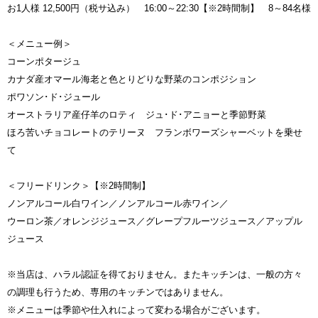
お1人様 12,500円（税サ込み） 16:00～22:30【※2時間制】 8～84名様
＜メニュー例＞
コーンポタージュ
カナダ産オマール海老と色とりどりな野菜のコンポジション
ポワソン･ド･ジュール
オーストラリア産仔羊のロティ ジュ･ド･アニョーと季節野菜
ほろ苦いチョコレートのテリーヌ フランボワーズシャーベットを乗せ
て
＜フリードリンク＞【※2時間制】
ノンアルコール白ワイン／ノンアルコール赤ワイン／
ウーロン茶／オレンジジュース／グレープフルーツジュース／アップル
ジュース
※当店は、ハラル認証を得ておりません。またキッチンは、一般の方々
の調理も行うため、専用のキッチンではありません。
※メニューは季節や仕入れによって変わる場合がございます。