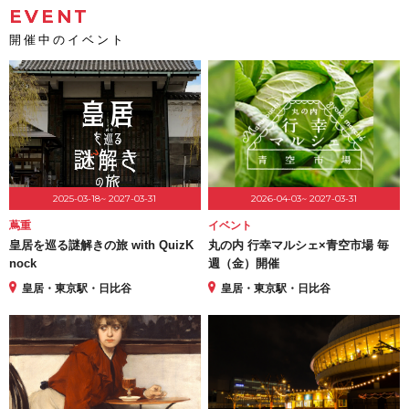
EVENT
開催中のイベント
2025-03-18~ 2027-03-31
2026-04-03~ 2027-03-31
蔦重
イベント
皇居を巡る謎解きの旅 with QuizK
丸の内 行幸マルシェ×青空市場 毎
nock
週（金）開催
皇居・東京駅・日比谷
皇居・東京駅・日比谷