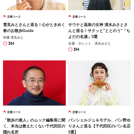
定番コース
定番コース
雪見みとさんと巡る！心がときめく
サウナと温泉の女神 清水みさとさ
春のお散歩Guide
んと巡る！サクッと"ととのう"「ち
よだの名湯」5選
俳優 雪見みと
3H
女優・タレント 清水みさと
3H
定番コース
定番コース
「散歩の達人」のムック編集長に聞
パンシェルジュ＆モデル、パン野ゆ
く、本当は教えたくない千代田区の
りさんと巡る【千代田区のパン名店
隠れ名所
5選】