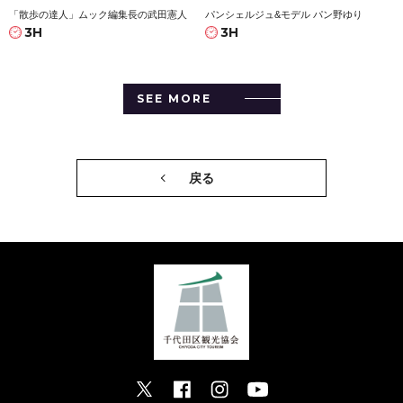
「散歩の達人」ムック編集長の武田憲人
パンシェルジュ&モデル パン野ゆり
3H
3H
SEE MORE
戻る