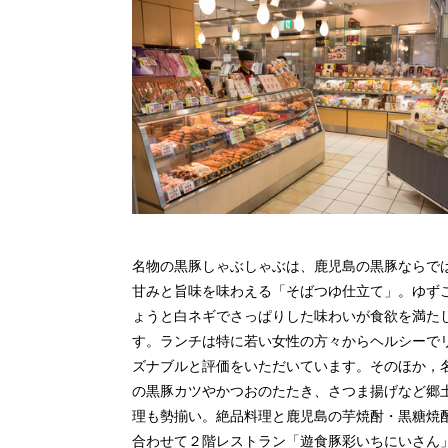
名物の黒豚しゃぶしゃぶは、鹿児島の黒豚ならで
甘みと旨味を味わえる「そばつゆ仕立て」。ゆず
ょうと白ネギでさっぱりした味わいが食欲を満た
す。ランチは特に若い女性の方々からヘルシーで
ズナブルと評価をいただいています。そのほか，
の黒豚カツやかつおのたたき、さつま揚げなど郷
理も勢揃い。絶品料理と鹿児島の芋焼酎・黒糖焼
合わせて２階レストラン「遊食豚彩いちにいさん