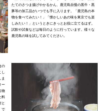
たてのさつま揚げやかるかん、鹿児島自慢の黒牛・黒
豚等の加工品がいつでも手に入ります。「鹿児島の本
物を食べてみたい！」「懐かしいあの味を東京でも楽
しみたい！」というときにきっとお役に立てるはず。
試飲や試食などは毎日のように行っています。様々な
鹿児島の味を試してみてください。
はの
こし
しま
リー
名物
土料
酎と
」で