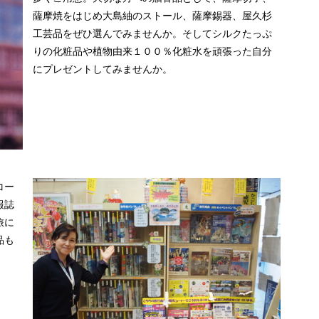
薩摩焼をはじめ大島紬のストール、薩摩錫器、屋久杉
工芸品をぜひ選んでみませんか。そしてシルクたっぷ
りの化粧品や植物由来１００％化粧水を頑張った自分
にプレゼントしてみませんか。
コー
報誌
旅に
品も
。