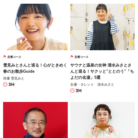
定番コース
定番コース
雪見みとさんと巡る！心がときめく
サウナと温泉の女神 清水みさとさ
春のお散歩Guide
んと巡る！サクッと"ととのう"「ち
よだの名湯」5選
俳優 雪見みと
3H
女優・タレント 清水みさと
3H