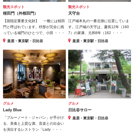
観光スポット
観光スポット
桜田門（外桜田門）
天守台
【国指定重要文化財】 一般には桜田
江戸城本丸の一番北側に位置していま
門と呼ばれています。枡形が完全に残
す。江戸城の天守は、慶長12年（160
っている城門のひとつで、小田 ・・・
7）の家康、元和8年（162 ・・・
皇居・東京駅・日比谷
皇居・東京駅・日比谷
グルメ
グルメ
Lady Blue
日比谷サロー
「ブルーノート・ジャパン」が手がけ
皇居・東京駅・日比谷
る、美食と上質な酒、音楽との出会い
を演出するレストラン「Lady ・・・