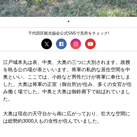
千代田区観光協会公式SNSで見所をチェック!
江戸城本丸は表、中奥、大奥の三つに大別されます。政務
を執る公の場が表といいます。将軍の私的な居住空間を中
奥といい、ここでは、小姓など男性だけが将軍に奉仕しま
した。大奥は将軍の正室（御台所)が住み、多くの女官が住
み働く場でした。中奥と大奥は御鈴廊下で結ばれていまし
た。
大奥は現在の天守台から南に広がっており、壮大な空間に
は総勢約3000人もの女性が住んでいました。