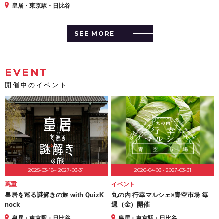
皇居・東京駅・日比谷
SEE MORE
EVENT
開催中のイベント
2025-03-18~ 2027-03-31
2026-04-03~ 2027-03-31
蔦重
イベント
皇居を巡る謎解きの旅 with QuizK
丸の内 行幸マルシェ×青空市場 毎
nock
週（金）開催
皇居・東京駅・日比谷
皇居・東京駅・日比谷