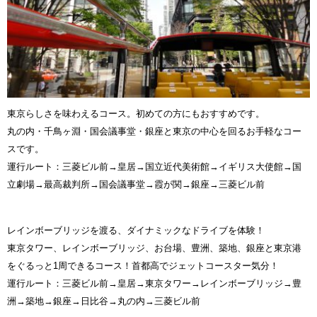
東京らしさを味わえるコース。初めての方にもおすすめです。
丸の内・千鳥ヶ淵・国会議事堂・銀座と東京の中心を回るお手軽なコー
スです。
運行ルート：三菱ビル前→皇居→国立近代美術館→イギリス大使館→国
立劇場→最高裁判所→国会議事堂→霞が関→銀座→三菱ビル前
レインボーブリッジを渡る、ダイナミックなドライブを体験！
東京タワー、レインボーブリッジ、お台場、豊洲、築地、銀座と東京港
をぐるっと1周できるコース！首都高でジェットコースター気分！
運行ルート：三菱ビル前→皇居→東京タワー→レインボーブリッジ→豊
洲→築地→銀座→日比谷→丸の内→三菱ビル前