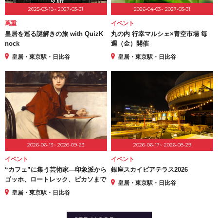
2025-03-18~ 2027-03-31
2026-04-03~ 2027-03-31
蔦重
イベント
皇居を巡る謎解きの旅 with QuizK
丸の内 行幸マルシェ×青空市場 毎
nock
週（金）開催
皇居・東京駅・日比谷
皇居・東京駅・日比谷
2026-06-13~ 2026-09-23
2026-06-17~ 2026-08-29
イベント
イベント
“カフェ”に集う芸術家―印象派から
銀座スカイビアテラス2026
ゴッホ、ロートレック、ピカソまで
皇居・東京駅・日比谷
皇居・東京駅・日比谷