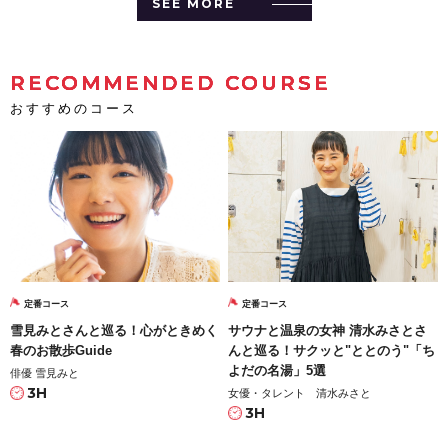
SEE MORE
RECOMMENDED COURSE
おすすめのコース
定番コース
定番コース
雪見みとさんと巡る！心がときめく
サウナと温泉の女神 清水みさとさ
春のお散歩Guide
んと巡る！サクッと"ととのう"「ち
よだの名湯」5選
俳優 雪見みと
3H
女優・タレント 清水みさと
3H