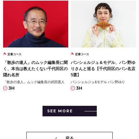
定番コース
定番コース
「散歩の達人」のムック編集長に聞
パンシェルジュ＆モデル、パン野ゆ
く、本当は教えたくない千代田区の
りさんと巡る【千代田区のパン名店
隠れ名所
5選】
「散歩の達人」ムック編集長の武田憲人
パンシェルジュ&モデル パン野ゆり
3H
3H
SEE MORE
戻る