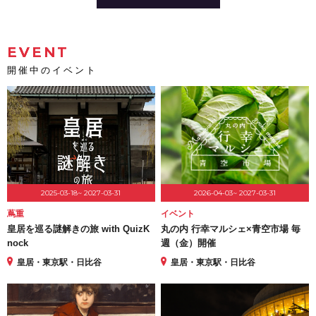
EVENT
開催中のイベント
2025-03-18~ 2027-03-31
2026-04-03~ 2027-03-31
蔦重
イベント
皇居を巡る謎解きの旅 with QuizK
丸の内 行幸マルシェ×青空市場 毎
nock
週（金）開催
皇居・東京駅・日比谷
皇居・東京駅・日比谷