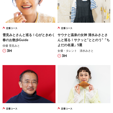
定番コース
定番コース
雪見みとさんと巡る！心がときめく
サウナと温泉の女神 清水みさとさ
春のお散歩Guide
んと巡る！サクッと"ととのう"「ち
よだの名湯」5選
俳優 雪見みと
3H
女優・タレント 清水みさと
3H
定番コース
定番コース