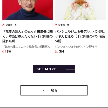
定番コース
定番コース
「散歩の達人」のムック編集長に聞
パンシェルジュ＆モデル、パン野ゆ
く、本当は教えたくない千代田区の
りさんと巡る【千代田区のパン名店
隠れ名所
5選】
「散歩の達人」ムック編集長の武田憲人
パンシェルジュ&モデル パン野ゆり
3H
3H
SEE MORE
戻る