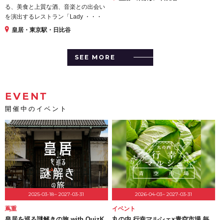
る、美食と上質な酒、音楽との出会い
を演出するレストラン「Lady ・・・
皇居・東京駅・日比谷
SEE MORE
EVENT
開催中のイベント
2025-03-18~ 2027-03-31
2026-04-03~ 2027-03-31
蔦重
イベント
皇居を巡る謎解きの旅 with QuizK
丸の内 行幸マルシェ×青空市場 毎