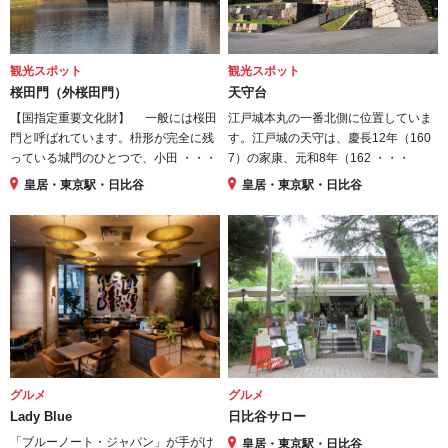
観光スポット
観光スポット
桜田門（外桜田門）
天守台
【国指定重要文化財】 一般には桜田
江戸城本丸の一番北側に位置していま
門と呼ばれています。枡形が完全に残
す。江戸城の天守は、慶長12年（160
っている城門のひとつで、小田 ・・・
7）の家康、元和8年（162 ・・・
皇居・東京駅・日比谷
皇居・東京駅・日比谷
グルメ
グルメ
Lady Blue
日比谷サロー
「ブルーノート・ジャパン」が手がけ
皇居・東京駅・日比谷