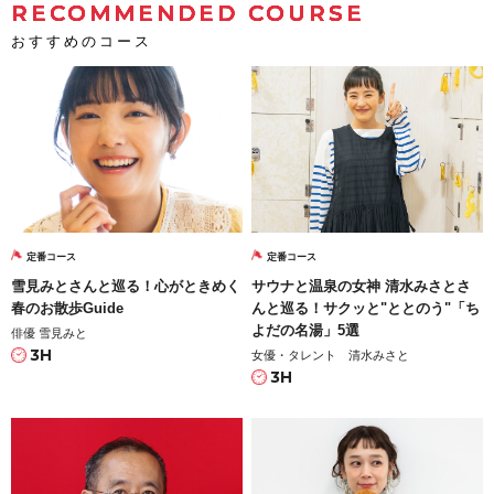
RECOMMENDED COURSE
おすすめのコース
定番コース
定番コース
雪見みとさんと巡る！心がときめく
サウナと温泉の女神 清水みさとさ
春のお散歩Guide
んと巡る！サクッと"ととのう"「ち
よだの名湯」5選
俳優 雪見みと
3H
女優・タレント 清水みさと
3H