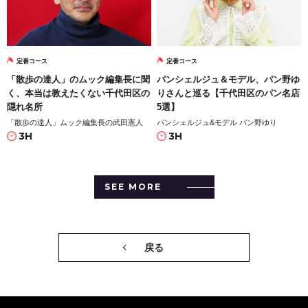
定番コース
定番コース
「散歩の達人」のムック編集長に聞
パンシェルジュ＆モデル、パン野ゆ
く、本当は教えたくない千代田区の
りさんと巡る【千代田区のパン名店
隠れ名所
5選】
「散歩の達人」ムック編集長の武田憲人
パンシェルジュ&モデル パン野ゆり
3H
3H
SEE MORE
戻る