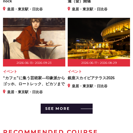
nock
週（金）開催
皇居・東京駅・日比谷
皇居・東京駅・日比谷
2026-06-13~ 2026-09-23
2026-06-17~ 2026-08-29
イベント
イベント
“カフェ”に集う芸術家―印象派から
銀座スカイビアテラス2026
ゴッホ、ロートレック、ピカソまで
皇居・東京駅・日比谷
皇居・東京駅・日比谷
SEE MORE
RECOMMENDED COURSE