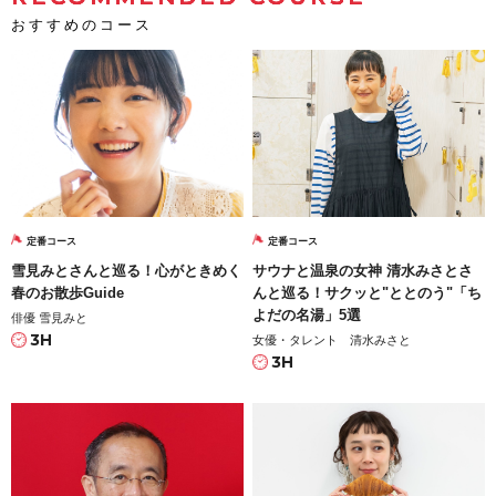
おすすめのコース
定番コース
定番コース
雪見みとさんと巡る！心がときめく
サウナと温泉の女神 清水みさとさ
春のお散歩Guide
んと巡る！サクッと"ととのう"「ち
よだの名湯」5選
俳優 雪見みと
3H
女優・タレント 清水みさと
3H