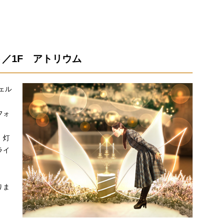
／1F アトリウム
ェル
フォ
、灯
ライ
りま