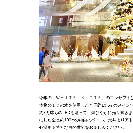
今年の「ＷＨＩＴＥ ＫＩＴＴＥ」のコンセプト
本物のモミの木を使用した全長約13.5mのメイ
約3万球ものLEDを纏って、煌びやかに光り輝き
にした全長約100mの純白のベール。天井よりア
心温まる特別な白の世界をお楽しみください。