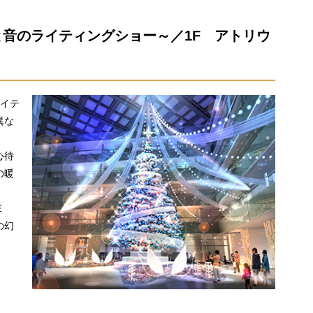
音のライティングショー～／1F アトリウ
ライテ
異な
心待
の暖
ＴＥ
の幻