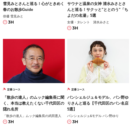
雪見みとさんと巡る！心がときめく
サウナと温泉の女神 清水みさとさ
春のお散歩Guide
んと巡る！サクッと"ととのう"「ち
よだの名湯」5選
俳優 雪見みと
3H
女優・タレント 清水みさと
3H
定番コース
定番コース
「散歩の達人」のムック編集長に聞
パンシェルジュ＆モデル、パン野ゆ
く、本当は教えたくない千代田区の
りさんと巡る【千代田区のパン名店
隠れ名所
5選】
「散歩の達人」ムック編集長の武田憲人
パンシェルジュ&モデル パン野ゆり
3H
3H