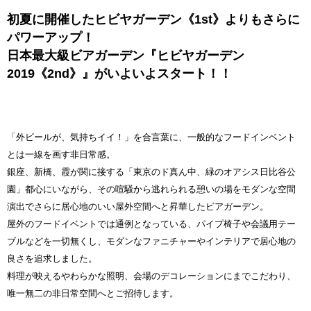
初夏に開催したヒビヤガーデン《1st》よりもさらに
パワーアップ！
日本最大級ビアガーデン『ヒビヤガーデン
2019《2nd》』がいよいよスタート！！
「外ビールが、気持ちイイ！」を合言葉に、一般的なフードインベント
とは一線を画す非日常感。
銀座、新橋、霞が関に接する「東京のド真ん中、緑のオアシス日比谷公
園」都心にいながら、その喧騒から逃れられる憩いの場をモダンな空間
演出でさらに居心地のいい屋外空間へと昇華したビアガーデン。
屋外のフードイベントでは通例となっている、パイプ椅子や会議用テー
ブルなどを一切無くし、モダンなファニチャーやインテリアで居心地の
良さを追求しました。
料理が映えるやわらかな照明、会場のデコレーションにまでこだわり、
唯一無二の非日常空間へとご招待します。