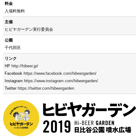
料金
入場料無料
主催
ヒビヤガーデン実行委員会
公園
千代田区
リンク
HP
http://hibeer.jp/
Facebook
https://www.facebook.com/hibeergarden/
Instagram
https://www.instagram.com/hibeergarden/
Twitter
https://twitter.com/hibeergarden