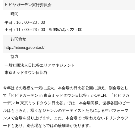
ヒビヤガーデン実行委員会
時間
平日：16：00～23：00
土日：11：00～23：00 ※9/8のみ～22：00
お問合せ
http://hibeer.jp/contact/
協力
一般社団法人日比谷エリアマネジメント
東京ミッドタウン日比谷
今年はその規模を一気に拡大。本会場の日比谷公園に加え、別会場とし
て「ヒビヤガーデン in 東京ミッドタウン日比谷」がOPEN。「ヒビヤガ
ーデン in 東京ミッドタウン日比谷」では、本会場同様、世界各国のビー
ルはもちろん、様々なジャンルのアーティストたちによる生パフォーマ
ンスで会場を盛り上げます。また、本会場では味わえないドリンクやフ
ードもあり、別会場ならではの醍醐味があります。