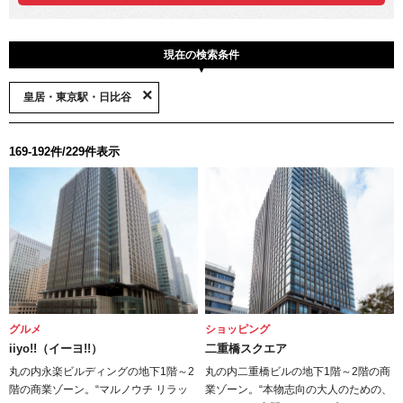
現在の検索条件
皇居・東京駅・日比谷
169-192件/229件表示
グルメ
ショッピング
iiyo!!（イーヨ!!）
二重橋スクエア
丸の内永楽ビルディングの地下1階～2
丸の内二重橋ビルの地下1階～2階の商
階の商業ゾーン。“マルノウチ リラッ
業ゾーン。“本物志向の大人のための、