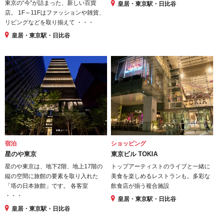
東京の“今”が詰まった、新しい百貨
皇居・東京駅・日比谷
店。 1F～11Fはファッションや雑貨、
リビングなどを取り揃えて ・・・
皇居・東京駅・日比谷
宿泊
ショッピング
星のや東京
東京ビル TOKIA
星のや東京は、地下2階、地上17階の
トップアーティストのライブと一緒に
縦の空間に旅館の要素を取り入れた
美食を楽しめるレストランも。多彩な
「塔の日本旅館」です。 各客室
飲食店が揃う複合施設
・・・
皇居・東京駅・日比谷
皇居・東京駅・日比谷