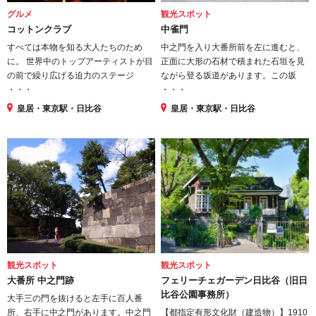
グルメ
観光スポット
コットンクラブ
中雀門
すべては本物を知る大人たちのため
中之門を入り大番所前を左に進むと、
に。 世界中のトップアーティストが目
正面に大形の石材で積まれた石垣を見
の前で繰り広げる迫力のステージ
ながら登る坂道があります。この坂
・・・
・・・
皇居・東京駅・日比谷
皇居・東京駅・日比谷
観光スポット
観光スポット
大番所 中之門跡
フェリーチェガーデン日比谷（旧日
比谷公園事務所）
大手三の門を抜けると左手に百人番
所、右手に中之門があります。中之門
【都指定有形文化財（建造物）】1910