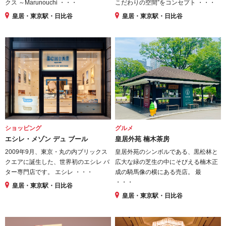
クス ～Marunouchi ・・・
こだわりの空間”をコンセプト ・・・
皇居・東京駅・日比谷
皇居・東京駅・日比谷
ショッピング
グルメ
エシレ・メゾン デュ ブール
皇居外苑 楠木茶房
2009年9月、東京・丸の内ブリックス
皇居外苑のシンボルである、黒松林と
クエアに誕生した、世界初のエシレ バ
広大な緑の芝生の中にそびえる楠木正
ター専門店です。 エシレ ・・・
成の騎馬像の横にある売店。 最
・・・
皇居・東京駅・日比谷
皇居・東京駅・日比谷