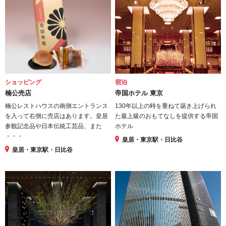
ショッピング
宿泊
楠公売店
帝国ホテル 東京
楠公レストハウスの南側エントランス
130年以上の時を重ねて築き上げられ
を入って右側に売店はあります。皇居
た最上級のおもてなしを提供する帝国
参観記念品や日本伝統工芸品、また
ホテル
・・・
皇居・東京駅・日比谷
皇居・東京駅・日比谷