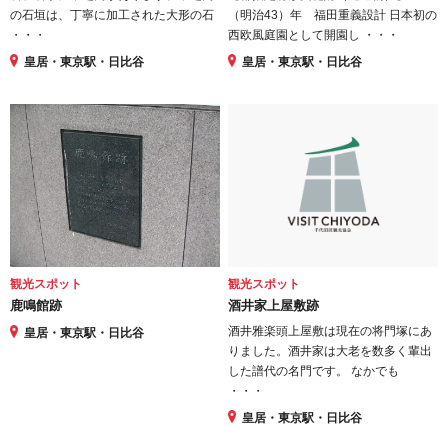
の石垣は、丁寧に加工された大形の石
（明治43）年 福田重義設計 日本初の
・・・
西欧風庭園として開園し ・・・
皇居・東京駅・日比谷
皇居・東京駅・日比谷
観光スポット
観光スポット
鹿鳴館跡
酒井家上屋敷跡
酒井雅楽頭上屋敷は現在の将門塚にあ
皇居・東京駅・日比谷
りました。酒井家は大老を数多く輩出
した譜代の名門です。 なかでも
・・・
皇居・東京駅・日比谷