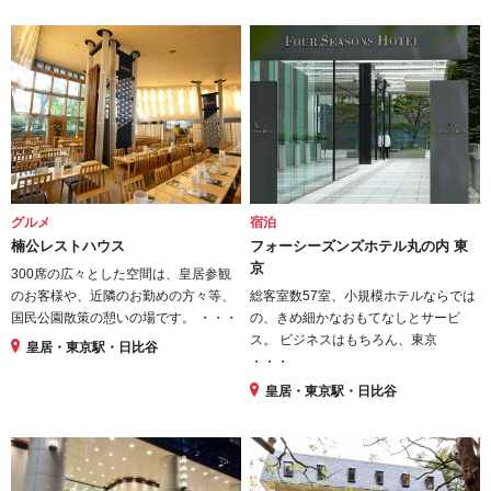
グルメ
宿泊
楠公レストハウス
フォーシーズンズホテル丸の内 東
京
300席の広々とした空間は、皇居参観
のお客様や、近隣のお勤めの方々等、
総客室数57室、小規模ホテルならでは
国民公園散策の憩いの場です。 ・・・
の、きめ細かなおもてなしとサービ
ス。 ビジネスはもちろん、東京
皇居・東京駅・日比谷
・・・
皇居・東京駅・日比谷