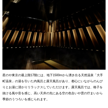
星のや東京の最上階17階には、地下1500mから湧き出る天然温泉「大手
町温泉」の湯を引いた内風呂と露天風呂があり、都心にいながらのんび
りとお湯に浸かりリラックスしていただけます。露天風呂では、格子を
抜ける風や音を感じ、高い天井の先にある空の色合いや雲の佇まいから
季節のうつろいを感じられます。