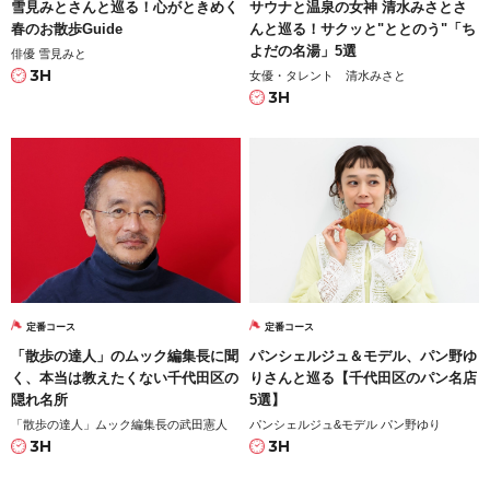
雪見みとさんと巡る！心がときめく
サウナと温泉の女神 清水みさとさ
春のお散歩Guide
んと巡る！サクッと"ととのう"「ち
よだの名湯」5選
俳優 雪見みと
3H
女優・タレント 清水みさと
3H
定番コース
定番コース
「散歩の達人」のムック編集長に聞
パンシェルジュ＆モデル、パン野ゆ
く、本当は教えたくない千代田区の
りさんと巡る【千代田区のパン名店
隠れ名所
5選】
「散歩の達人」ムック編集長の武田憲人
パンシェルジュ&モデル パン野ゆり
3H
3H