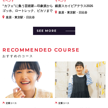
イベント
イベント
“カフェ”に集う芸術家―印象派から
銀座スカイビアテラス2026
ゴッホ、ロートレック、ピカソまで
皇居・東京駅・日比谷
皇居・東京駅・日比谷
SEE MORE
RECOMMENDED COURSE
おすすめのコース
定番コース
定番コース