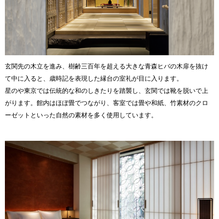
玄関先の木立を進み、樹齢三百年を超える大きな青森ヒバの木扉を抜け
て中に入ると、歳時記を表現した縁台の室礼が目に入ります。
星のや東京では伝統的な和のしきたりを踏襲し、玄関では靴を脱いで上
がります。館内はほぼ畳でつながり、客室では畳や和紙、竹素材のクロ
ーゼットといった自然の素材を多く使用しています。