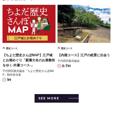
歴史コース
歴史コース
【ちよだ歴史さんぽMAP】江戸城
【内堀コース】江戸の絶景に出会う
とお堀めぐり「親藩大名のお屋敷街
千代田区観光協会
をゆく-外濠コース-」
0.7H
千代田区観光協会「ちよだ歴史さんぽMA
P」制作担当者
1H
SEE MORE