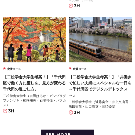
3H
定番コース
定番コース
【二松学舎大学生考案！】「千代田
【二松学舎大学生考案！】「共働き
区で働く方に癒しを。見方が変わる
で忙しい夫婦にスペシャルな一日を
千代田の過ごし方」
～千代田区でデジタルデトックス
～」
二松学舎大学生（吉田はるか・ガンゾリグ
ブレンザヤ・柿﨑翔英・石塚可偉・バクカ
二松学舎大学生（近藤奏空・井上文由香・
ン）
黒田樹生・山口瑞葵・三須優聖）
3H
3H
SEE MORE