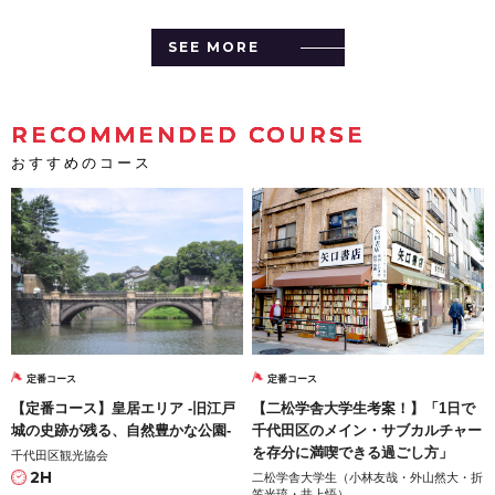
SEE MORE
RECOMMENDED COURSE
おすすめのコース
定番コース
定番コース
【定番コース】皇居エリア -旧江戸
【二松学舎大学生考案！】「1日で
城の史跡が残る、自然豊かな公園-
千代田区のメイン・サブカルチャー
を存分に満喫できる過ごし方」
千代田区観光協会
2H
二松学舎大学生（小林友哉・外山然大・折
笠光琉・井上悟）