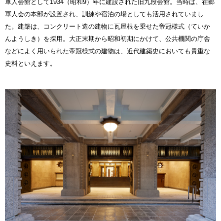
軍人会館として1934（昭和9）年に建設された旧九段会館。当時は、在郷
軍人会の本部が設置され、訓練や宿泊の場としても活用されていまし
た。建築は、コンクリート造の建物に瓦屋根を乗せた帝冠様式（ていか
んようしき）を採用。大正末期から昭和初期にかけて、公共機関の庁舎
などによく用いられた帝冠様式の建物は、近代建築史においても貴重な
史料といえます。