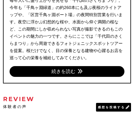
毎年大いに盛り上がりを見せる「千代田のさくらまつり」。
今年も「千鳥ヶ淵緑道」の約260本にも及ぶ夜桜のライトア
ップや、「区営千鳥ヶ淵ボート場」の夜間特別営業を行いま
す。夜空に浮かぶ幻想的な桜や、水面から仰ぐ満開の桜な
ど、この期間にしか収められない写真が撮影できるのもこの
イベントの魅力の一つです。さらにここでは「千代田のさく
らまつり」から周遊できるフォトジェニックスポットツアー
を提案。桜だけでなく、目の保養となる建物や心躍るお店を
巡って心の栄養を補給してみてください。
続きを読む
REVIEW
体験者の声
感想を投稿する