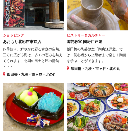
ショッピング
ヒストリー＆カルチャー
あおもり北彩館東京店
陶芸教室 陶房江戸遊
四季折々、鮮やかに彩る青森の自然。
飯田橋の陶芸教室「陶房江戸遊」で
三方に広がる海は、多くの恵みを与え
は、初心者から上級者まで楽しく陶芸
てくれます。北国の風土と匠の情熱
を学ぶことができます。
・・・
飯田橋・九段・市ヶ谷・北の丸
飯田橋・九段・市ヶ谷・北の丸