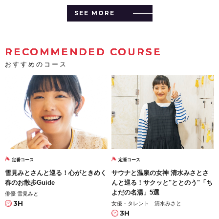
SEE MORE
RECOMMENDED COURSE
おすすめのコース
定番コース
定番コース
雪見みとさんと巡る！心がときめく
サウナと温泉の女神 清水みさとさ
春のお散歩Guide
んと巡る！サクッと"ととのう"「ち
よだの名湯」5選
俳優 雪見みと
3H
女優・タレント 清水みさと
3H