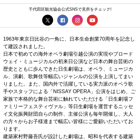
千代田区観光協会公式SNSで見所をチェック!
1963年東京日比谷の一角に、日本生命創業70周年を記念し
て建設されました。
日本で初めての海外オペラ劇場引越公演の実現やブロード
ウェイ・ミュージカルの初来日公演など日本の舞台芸術の
歴史とともに歩んできた日生劇場は、オペラ、ミュージカ
ル、演劇、歌舞伎等幅広いジャンルの公演を上演してまい
りました。また、国内外で活躍している実力派のオペラ歌
手やスタッフによる「NISSAY OPERA」公演をはじめ、ご
家族で本格的な舞台芸術に触れていただける「日生劇場フ
ァミリーフェスティヴァル」等日生劇場を運営するニッセ
イ文化振興財団自らの制作、主催公演も毎年開催し、大人
の方々からお子様達まで幅広い皆様にご愛顧いただいてお
ります。
建築家村野藤吾氏が設計した劇場は、昭和を代表する建築