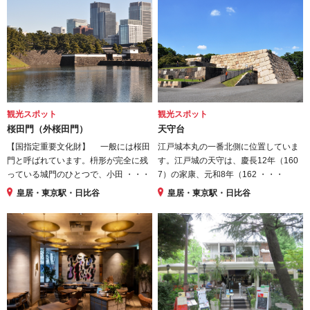
観光スポット
観光スポット
桜田門（外桜田門）
天守台
【国指定重要文化財】 一般には桜田
江戸城本丸の一番北側に位置していま
門と呼ばれています。枡形が完全に残
す。江戸城の天守は、慶長12年（160
っている城門のひとつで、小田 ・・・
7）の家康、元和8年（162 ・・・
皇居・東京駅・日比谷
皇居・東京駅・日比谷