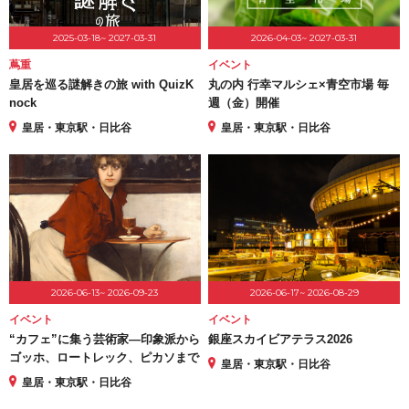
2025-03-18~ 2027-03-31
2026-04-03~ 2027-03-31
蔦重
イベント
皇居を巡る謎解きの旅 with QuizK
丸の内 行幸マルシェ×青空市場 毎
nock
週（金）開催
皇居・東京駅・日比谷
皇居・東京駅・日比谷
2026-06-13~ 2026-09-23
2026-06-17~ 2026-08-29
イベント
イベント
“カフェ”に集う芸術家―印象派から
銀座スカイビアテラス2026
ゴッホ、ロートレック、ピカソまで
皇居・東京駅・日比谷
皇居・東京駅・日比谷