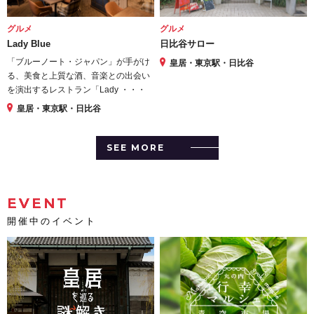
グルメ
グルメ
Lady Blue
日比谷サロー
「ブルーノート・ジャパン」が手がけ
皇居・東京駅・日比谷
る、美食と上質な酒、音楽との出会い
を演出するレストラン「Lady ・・・
皇居・東京駅・日比谷
SEE MORE
EVENT
開催中のイベント