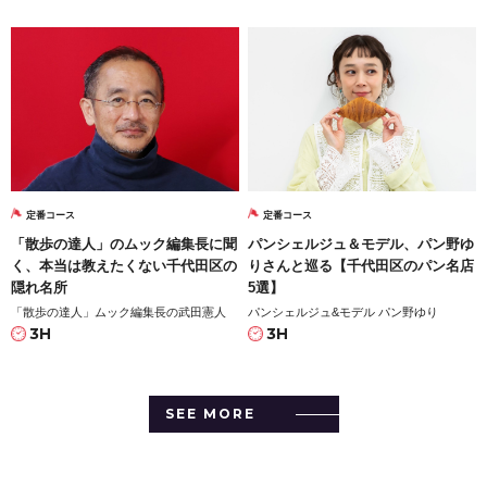
定番コース
定番コース
「散歩の達人」のムック編集長に聞
パンシェルジュ＆モデル、パン野ゆ
く、本当は教えたくない千代田区の
りさんと巡る【千代田区のパン名店
隠れ名所
5選】
「散歩の達人」ムック編集長の武田憲人
パンシェルジュ&モデル パン野ゆり
3H
3H
SEE MORE