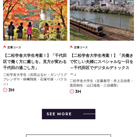
定番コース
定番コース
【二松学舎大学生考案！】「千代田
【二松学舎大学生考案！】「共働き
区で働く方に癒しを。見方が変わる
で忙しい夫婦にスペシャルな一日を
千代田の過ごし方」
～千代田区でデジタルデトックス
～」
二松学舎大学生（吉田はるか・ガンゾリグ
ブレンザヤ・柿﨑翔英・石塚可偉・バクカ
二松学舎大学生（近藤奏空・井上文由香・
ン）
黒田樹生・山口瑞葵・三須優聖）
3H
3H
SEE MORE