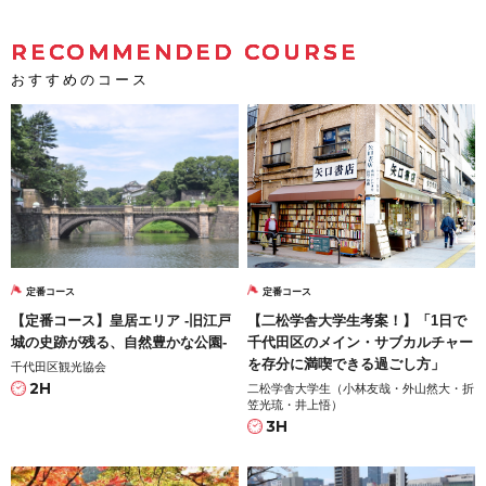
RECOMMENDED COURSE
おすすめのコース
定番コース
定番コース
【定番コース】皇居エリア -旧江戸
【二松学舎大学生考案！】「1日で
城の史跡が残る、自然豊かな公園-
千代田区のメイン・サブカルチャー
を存分に満喫できる過ごし方」
千代田区観光協会
2H
二松学舎大学生（小林友哉・外山然大・折
笠光琉・井上悟）
3H