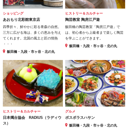
ショッピング
ヒストリー＆カルチャー
あおもり北彩館東京店
陶芸教室 陶房江戸遊
四季折々、鮮やかに彩る青森の自然。
飯田橋の陶芸教室「陶房江戸遊」で
三方に広がる海は、多くの恵みを与え
は、初心者から上級者まで楽しく陶芸
てくれます。北国の風土と匠の情熱
を学ぶことができます。
・・・
飯田橋・九段・市ヶ谷・北の丸
飯田橋・九段・市ヶ谷・北の丸
ヒストリー＆カルチャー
グルメ
日本燭台協会 RADIUS（ラディウ
ボスボラスハサン
ス）
飯田橋・九段・市ヶ谷・北の丸