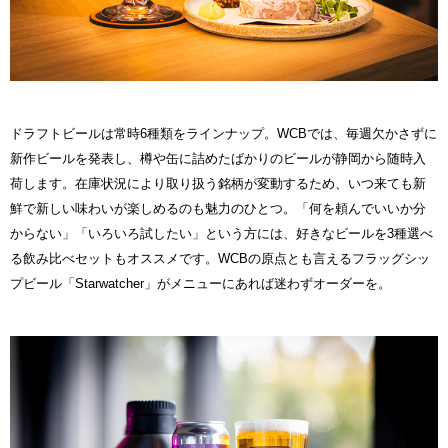
ドラフトビールは常時6種類をラインナップ。WCBでは、毎週欠かさずに
新作ビールを発表し、樽や缶に詰めたばかりのビールが静岡から随時入
荷します。在庫状況により取り扱う銘柄が変動するため、いつ来ても新
鮮で新しい味わいが楽しめるのも魅力のひとつ。「何を頼んでいいか分
からない」「いろいろ試したい」という方には、好きなビールを3種選べ
る飲み比べセットもオススメです。WCBの原点とも言えるフラッグシッ
プビール「Starwatcher」がメニューにあれば迷わずオーダーを。