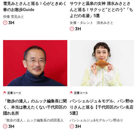
雪見みとさんと巡る！心がときめく
サウナと温泉の女神 清水みさとさ
春のお散歩Guide
んと巡る！サクッと"ととのう"「ち
よだの名湯」5選
俳優 雪見みと
3H
女優・タレント 清水みさと
3H
定番コース
定番コース
「散歩の達人」のムック編集長に聞
パンシェルジュ＆モデル、パン野ゆ
く、本当は教えたくない千代田区の
りさんと巡る【千代田区のパン名店
隠れ名所
5選】
「散歩の達人」ムック編集長の武田憲人
パンシェルジュ&モデル パン野ゆり
3H
3H