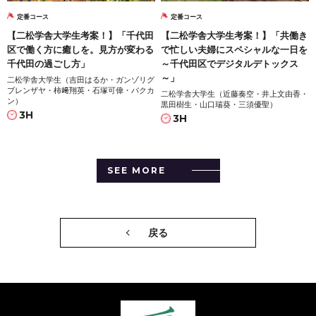
定番コース
定番コース
【二松学舎大学生考案！】「千代田
【二松学舎大学生考案！】「共働き
区で働く方に癒しを。見方が変わる
で忙しい夫婦にスペシャルな一日を
千代田の過ごし方」
～千代田区でデジタルデトックス
～」
二松学舎大学生（吉田はるか・ガンゾリグ
ブレンザヤ・柿﨑翔英・石塚可偉・バクカ
二松学舎大学生（近藤奏空・井上文由香・
ン）
黒田樹生・山口瑞葵・三須優聖）
3H
3H
SEE MORE
戻る