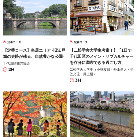
定番コース
定番コース
【定番コース】皇居エリア -旧江戸
【二松学舎大学生考案！】「1日で
城の史跡が残る、自然豊かな公園-
千代田区のメイン・サブカルチャー
を存分に満喫できる過ごし方」
千代田区観光協会
2H
二松学舎大学生（小林友哉・外山然大・折
笠光琉・井上悟）
3H