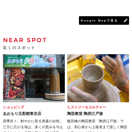
Google Mapで見る
NEAR SPOT
近くのスポット
ショッピング
ヒストリー＆カルチャー
あおもり北彩館東京店
陶芸教室 陶房江戸遊
四季折々、鮮やかに彩る青森の自然。
飯田橋の陶芸教室「陶房江戸遊」で
三方に広がる海は、多くの恵みを与え
は、初心者から上級者まで楽しく陶芸