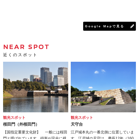
Google Mapで見る
NEAR SPOT
近くのスポット
観光スポット
観光スポット
桜田門（外桜田門）
天守台
【国指定重要文化財】 一般には桜田
江戸城本丸の一番北側に位置していま
門と呼ばれています。枡形が完全に残
す。江戸城の天守は、慶長12年（160