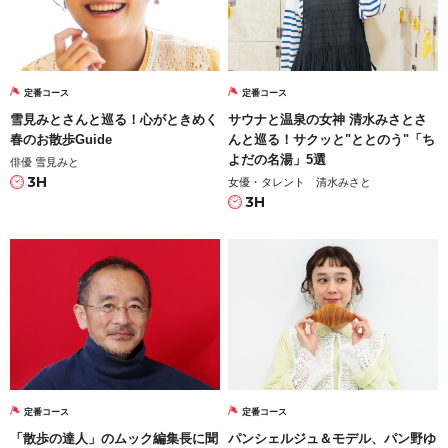
定番コース
定番コース
雪見みとさんと巡る！心がときめく
サウナと温泉の女神 清水みさとさ
春のお散歩Guide
んと巡る！サクッと"ととのう"「ち
よだの名湯」5選
俳優 雪見みと
3H
女優・タレント 清水みさと
3H
定番コース
定番コース
「散歩の達人」のムック編集長に聞
パンシェルジュ＆モデル、パン野ゆ