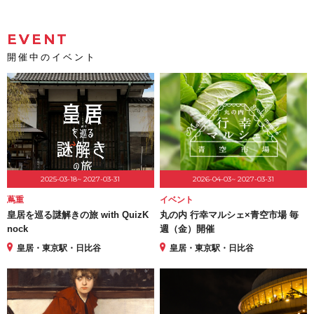
EVENT
開催中のイベント
2025-03-18~ 2027-03-31
2026-04-03~ 2027-03-31
蔦重
イベント
皇居を巡る謎解きの旅 with QuizK
丸の内 行幸マルシェ×青空市場 毎
nock
週（金）開催
皇居・東京駅・日比谷
皇居・東京駅・日比谷