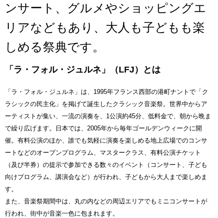
ンサート、グルメやショッピングエ
リアなどもあり、大人も子どもも楽
しめる祭典です。
「ラ・フォル・ジュルネ」（LFJ）とは
「ラ・フォル・ジュルネ」は、1995年フランス西部の港町ナントで「ク
ラシックの民主化」を掲げて誕生したクラシック音楽祭。世界中からア
ーティストが集い、一流の演奏を、1公演約45分、低料金で、朝から晩ま
で繰り広げます。日本では、2005年から毎年ゴールデンウィークに開
催。有料公演のほか、誰でも気軽に演奏を楽しめる地上広場でのコンサ
ートなどのオープンプログラム、マスタークラス、有料公演チケット
（及び半券）の提示で参加できる数々のイベント（コンサート、子ども
向けプログラム、講演会など）が行われ、子どもから大人まで楽しめま
す。
また、音楽祭期間中は、丸の内などの周辺エリアでもミニコンサートが
行われ、街中が音楽一色に包まれます。