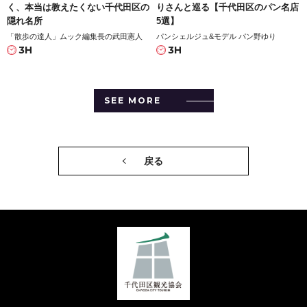
く、本当は教えたくない千代田区の
りさんと巡る【千代田区のパン名店
隠れ名所
5選】
「散歩の達人」ムック編集長の武田憲人
パンシェルジュ&モデル パン野ゆり
3H
3H
SEE MORE
戻る