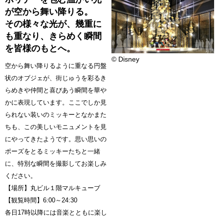
が空から舞い降りる。
その様々な光が、幾重に
も重なり、きらめく瞬間
を皆様のもとへ。
© Disney
空から舞い降りるように重なる円盤
状のオブジェが、街じゅうを彩るき
らめきや仲間と喜びあう瞬間を華や
かに表現しています。ここでしか見
られない装いのミッキーとなかまた
ちも、この美しいモニュメントを見
にやってきたようです。思い思いの
ポーズをとるミッキーたちと一緒
に、特別な瞬間を撮影してお楽しみ
ください。
【場所】丸ビル１階マルキューブ
【観覧時間】6:00～24:30
各日17時以降には音楽とともに楽し