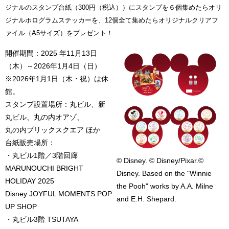
ジナルのスタンプ台紙（300円（税込））にスタンプを６個集めたらオリ
ジナルホログラムステッカーを、12個全て集めたらオリジナルクリアフ
ァイル（A5サイズ）をプレゼント！
開催期間：2025 年11月13日
（木）～2026年1月4日（日）
※2026年1月1日（木・祝）は休
館。
スタンプ設置場所：丸ビル、新
丸ビル、丸の内オアゾ、
丸の内ブリックスクエア ほか
台紙販売場所：
・丸ビル1階／3階回廊
© Disney. © Disney/Pixar.©
MARUNOUCHI BRIGHT
Disney. Based on the "Winnie
HOLIDAY 2025
the Pooh" works by A.A. Milne
Disney JOYFUL MOMENTS POP
and E.H. Shepard.
UP SHOP
・丸ビル3階 TSUTAYA