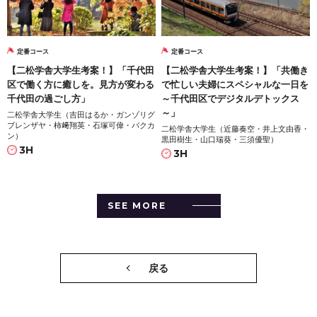
定番コース
定番コース
【二松学舎大学生考案！】「千代田
【二松学舎大学生考案！】「共働き
区で働く方に癒しを。見方が変わる
で忙しい夫婦にスペシャルな一日を
千代田の過ごし方」
～千代田区でデジタルデトックス
～」
二松学舎大学生（吉田はるか・ガンゾリグ
ブレンザヤ・柿﨑翔英・石塚可偉・バクカ
二松学舎大学生（近藤奏空・井上文由香・
ン）
黒田樹生・山口瑞葵・三須優聖）
3H
3H
SEE MORE
戻る