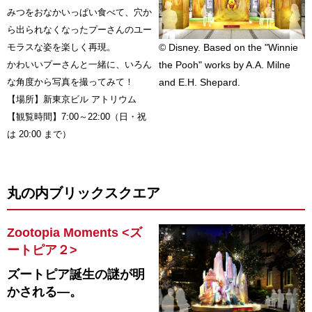
みつをおなかいっぱい食べて、穴か
ら出られなくなったプーさんのユー
モラスな姿を楽しく再現。
© Disney. Based on the "Winnie
かわいいプーさんと一緒に、いろん
the Pooh" works by A.A. Milne
な角度から写真を撮ってみて！
and E.H. Shepard.
【場所】新東京ビル アトリウム
【観覧時間】7:00～22:00（日・祝
は 20:00 まで）
丸の内ブリックスクエア
Zootopia Moments <ズ
ートピア２>
ズートピア誕生の謎が明
かされる―。