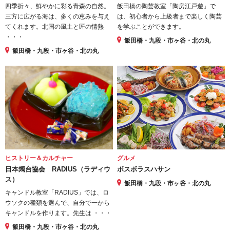
四季折々、鮮やかに彩る青森の自然。
飯田橋の陶芸教室「陶房江戸遊」で
三方に広がる海は、多くの恵みを与え
は、初心者から上級者まで楽しく陶芸
てくれます。北国の風土と匠の情熱
を学ぶことができます。
・・・
飯田橋・九段・市ヶ谷・北の丸
飯田橋・九段・市ヶ谷・北の丸
ヒストリー＆カルチャー
グルメ
日本燭台協会 RADIUS（ラディウ
ボスボラスハサン
ス）
飯田橋・九段・市ヶ谷・北の丸
キャンドル教室「RADIUS」では、ロ
ウソクの種類を選んで、自分で一から
キャンドルを作ります。先生は ・・・
飯田橋・九段・市ヶ谷・北の丸