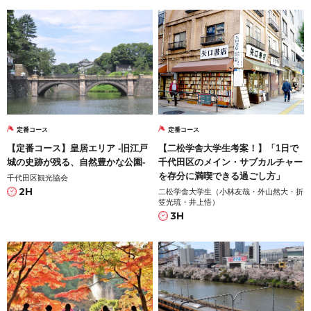
定番コース
定番コース
【定番コース】皇居エリア -旧江戸
【二松学舎大学生考案！】「1日で
城の史跡が残る、自然豊かな公園-
千代田区のメイン・サブカルチャー
を存分に満喫できる過ごし方」
千代田区観光協会
2H
二松学舎大学生（小林友哉・外山然大・折
笠光琉・井上悟）
3H