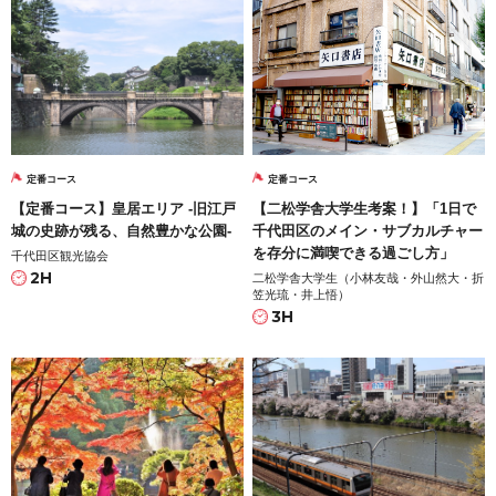
定番コース
定番コース
【定番コース】皇居エリア -旧江戸
【二松学舎大学生考案！】「1日で
城の史跡が残る、自然豊かな公園-
千代田区のメイン・サブカルチャー
を存分に満喫できる過ごし方」
千代田区観光協会
2H
二松学舎大学生（小林友哉・外山然大・折
笠光琉・井上悟）
3H