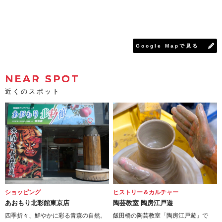
Google Mapで見る
NEAR SPOT
近くのスポット
ショッピング
ヒストリー＆カルチャー
あおもり北彩館東京店
陶芸教室 陶房江戸遊
四季折々、鮮やかに彩る青森の自然。
飯田橋の陶芸教室「陶房江戸遊」で