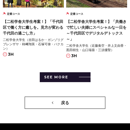
定番コース
定番コース
【二松学舎大学生考案！】「千代田
【二松学舎大学生考案！】「共働き
区で働く方に癒しを。見方が変わる
で忙しい夫婦にスペシャルな一日を
千代田の過ごし方」
～千代田区でデジタルデトックス
～」
二松学舎大学生（吉田はるか・ガンゾリグ
ブレンザヤ・柿﨑翔英・石塚可偉・バクカ
二松学舎大学生（近藤奏空・井上文由香・
ン）
黒田樹生・山口瑞葵・三須優聖）
3H
3H
SEE MORE
戻る