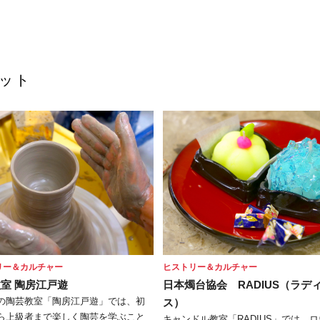
ット
リー＆カルチャー
ヒストリー＆カルチャー
室 陶房江戸遊
日本燭台協会 RADIUS（ラデ
の陶芸教室「陶房江戸遊」では、初
ス）
ら上級者まで楽しく陶芸を学ぶこと
キャンドル教室「RADIUS」では、