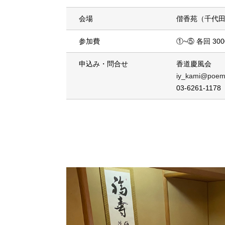
会場
偕香苑（千代田
参加費
①~⑤ 各回 3
申込み・問合せ
香道慶風会
iy_kami@poem.
03-6261-1178