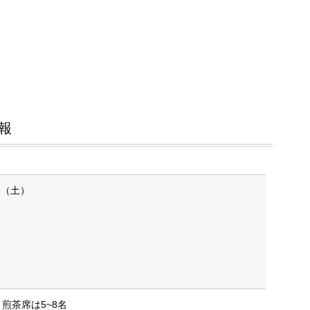
報
日（土）
煎茶席は5~8名