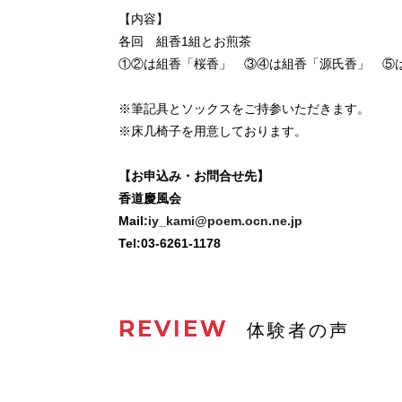
【内容】
各回 組香1組とお煎茶
①②は組香「桜香」 ③④は組香「源氏香」 ⑤
※筆記具とソックスをご持参いただきます。
※床几椅子を用意しております。
【お申込み・お問合せ先】
香道慶風会
Mail:
iy_kami@poem.ocn.ne.jp
Tel:03-6261-1178
REVIEW
体験者の声