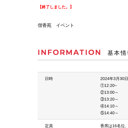
【終了しました。】
偕香苑 イベント
INFORMATION
基本情
日時
2024年3月30
①12:20~
②13:00～
③13:20～
④14:10～
⑤14:40～
定員
香席は16名位、