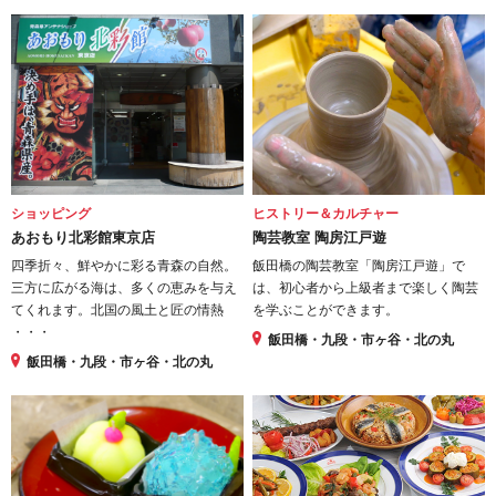
ショッピング
ヒストリー＆カルチャー
あおもり北彩館東京店
陶芸教室 陶房江戸遊
四季折々、鮮やかに彩る青森の自然。
飯田橋の陶芸教室「陶房江戸遊」で
三方に広がる海は、多くの恵みを与え
は、初心者から上級者まで楽しく陶芸
てくれます。北国の風土と匠の情熱
を学ぶことができます。
・・・
飯田橋・九段・市ヶ谷・北の丸
飯田橋・九段・市ヶ谷・北の丸