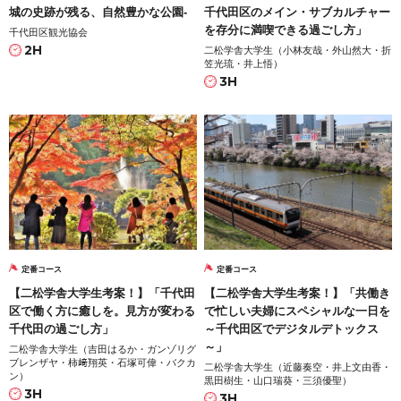
城の史跡が残る、自然豊かな公園-
千代田区のメイン・サブカルチャー
を存分に満喫できる過ごし方」
千代田区観光協会
2H
二松学舎大学生（小林友哉・外山然大・折
笠光琉・井上悟）
3H
定番コース
定番コース
【二松学舎大学生考案！】「千代田
【二松学舎大学生考案！】「共働き
区で働く方に癒しを。見方が変わる
で忙しい夫婦にスペシャルな一日を
千代田の過ごし方」
～千代田区でデジタルデトックス
～」
二松学舎大学生（吉田はるか・ガンゾリグ
ブレンザヤ・柿﨑翔英・石塚可偉・バクカ
二松学舎大学生（近藤奏空・井上文由香・
ン）
黒田樹生・山口瑞葵・三須優聖）
3H
3H