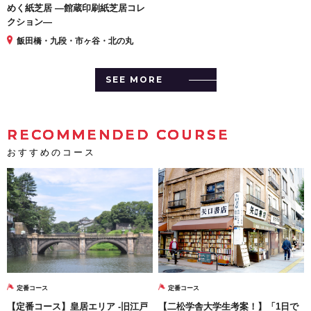
めく紙芝居 ―館蔵印刷紙芝居コレ
クション―
飯田橋・九段・市ヶ谷・北の丸
SEE MORE
RECOMMENDED COURSE
おすすめのコース
定番コース
定番コース
【定番コース】皇居エリア -旧江戸
【二松学舎大学生考案！】「1日で