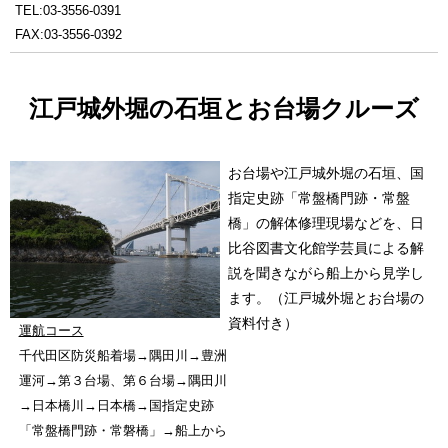
TEL:03-3556-0391
FAX:03-3556-0392
江戸城外堀の石垣とお台場クルーズ
お台場や江戸城外堀の石垣、国
指定史跡「常盤橋門跡・常盤
橋」の解体修理現場などを、日
比谷図書文化館学芸員による解
説を聞きながら船上から見学し
ます。（江戸城外堀とお台場の
資料付き）
運航コース
千代田区防災船着場→隅田川→豊洲
運河→第３台場、第６台場→隅田川
→日本橋川→日本橋→国指定史跡
「常盤橋門跡・常磐橋」→船上から