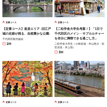
定番コース
定番コース
【定番コース】皇居エリア -旧江戸
【二松学舎大学生考案！】「1日で
城の史跡が残る、自然豊かな公園-
千代田区のメイン・サブカルチャー
を存分に満喫できる過ごし方」
千代田区観光協会
2H
二松学舎大学生（小林友哉・外山然大・折
笠光琉・井上悟）
3H
定番コース
定番コース