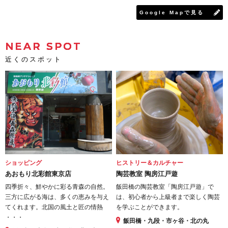
Google Mapで見る
NEAR SPOT
近くのスポット
ショッピング
ヒストリー＆カルチャー
あおもり北彩館東京店
陶芸教室 陶房江戸遊
四季折々、鮮やかに彩る青森の自然。
飯田橋の陶芸教室「陶房江戸遊」で
三方に広がる海は、多くの恵みを与え
は、初心者から上級者まで楽しく陶芸
てくれます。北国の風土と匠の情熱
を学ぶことができます。
・・・
飯田橋・九段・市ヶ谷・北の丸