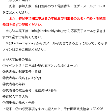
氏名・参加人数・当日連絡のつく電話番号・住所・メールアドレス
をご記入ください。
また、特記事項欄に申込者の年齢及び同乗者の氏名・年齢・希望乗
船回を必ずご記載ください。
申し込み完了後、info@kanko-chiyoda.jpから応募完了メールが届きま
すので必ずご確認ください。
※@kanko-chiyoda.jpからのメールが受信できるようになっているかド
メイン設定をご確認ください。
☆FAXで応募の場合
①イベント名「江戸城外堀の石垣とお台場クルーズ」
②代表者の郵便番号・住所
③代表者の氏名 (ふりがな)
④代表者の年齢
⑤代表者の電話番号，返信先FAX番号
⑥乗船希望者人数
⑦同乗者の氏名・年齢
上記①～⑦の必要事項をすべて記入の上、千代田区観光協会（FAX:03-