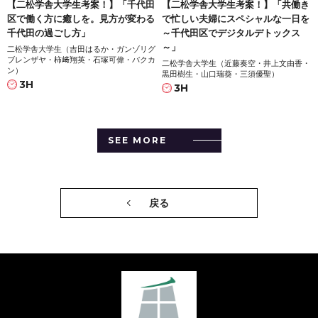
【二松学舎大学生考案！】「千代田
【二松学舎大学生考案！】「共働き
区で働く方に癒しを。見方が変わる
で忙しい夫婦にスペシャルな一日を
千代田の過ごし方」
～千代田区でデジタルデトックス
～」
二松学舎大学生（吉田はるか・ガンゾリグ
ブレンザヤ・柿﨑翔英・石塚可偉・バクカ
二松学舎大学生（近藤奏空・井上文由香・
ン）
黒田樹生・山口瑞葵・三須優聖）
3H
3H
SEE MORE
戻る