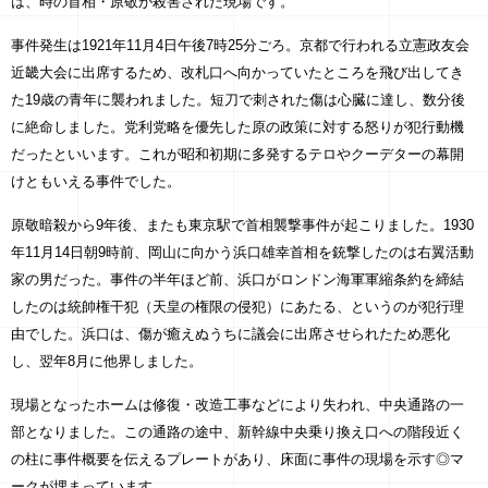
は、時の首相・原敬が殺害された現場です。
事件発生は1921年11月4日午後7時25分ごろ。京都で行われる立憲政友会
近畿大会に出席するため、改札口へ向かっていたところを飛び出してき
た19歳の青年に襲われました。短刀で刺された傷は心臓に達し、数分後
に絶命しました。党利党略を優先した原の政策に対する怒りが犯行動機
だったといいます。これが昭和初期に多発するテロやクーデターの幕開
けともいえる事件でした。
原敬暗殺から9年後、またも東京駅で首相襲撃事件が起こりました。1930
年11月14日朝9時前、岡山に向かう浜口雄幸首相を銃撃したのは右翼活動
家の男だった。事件の半年ほど前、浜口がロンドン海軍軍縮条約を締結
したのは統帥権干犯（天皇の権限の侵犯）にあたる、というのが犯行理
由でした。浜口は、傷が癒えぬうちに議会に出席させられたため悪化
し、翌年8月に他界しました。
現場となったホームは修復・改造工事などにより失われ、中央通路の一
部となりました。この通路の途中、新幹線中央乗り換え口への階段近く
の柱に事件概要を伝えるプレートがあり、床面に事件の現場を示す◎マ
ークが埋まっています。