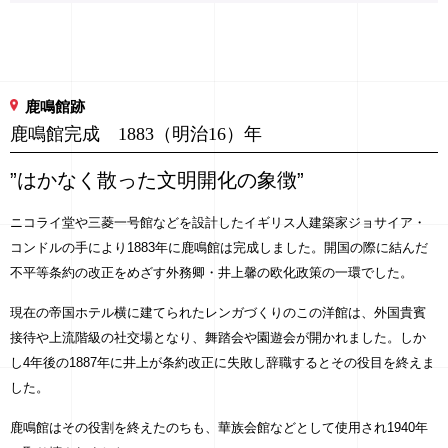
鹿鳴館跡
鹿鳴館完成 1883（明治16）年
”はかなく散った文明開化の象徴”
ニコライ堂や三菱一号館などを設計したイギリス人建築家ジョサイア・
コンドルの手により1883年に鹿鳴館は完成しました。開国の際に結んだ
不平等条約の改正をめざす外務卿・井上馨の欧化政策の一環でした。
現在の帝国ホテル横に建てられたレンガづくりのこの洋館は、外国貴賓
接待や上流階級の社交場となり、舞踏会や園遊会が開かれました。しか
し4年後の1887年に井上が条約改正に失敗し辞職するとその役目を終えま
した。
鹿鳴館はその役割を終えたのちも、華族会館などとして使用され1940年