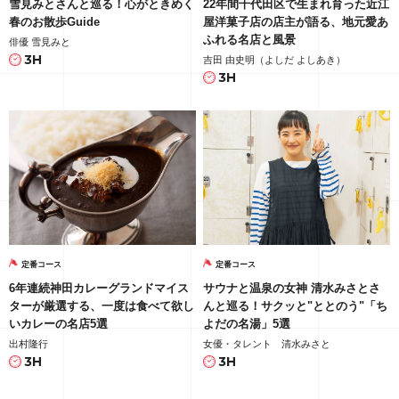
雪見みとさんと巡る！心がときめく
22年間千代田区で生まれ育った近江
春のお散歩Guide
屋洋菓子店の店主が語る、地元愛あ
ふれる名店と風景
俳優 雪見みと
3H
吉田 由史明（よしだ よしあき）
3H
定番コース
定番コース
6年連続神田カレーグランドマイス
サウナと温泉の女神 清水みさとさ
ターが厳選する、一度は食べて欲し
んと巡る！サクッと"ととのう"「ち
いカレーの名店5選
よだの名湯」5選
出村隆行
女優・タレント 清水みさと
3H
3H