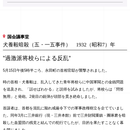
国会議事堂
犬養毅暗殺（五・一五事件） 1932（昭和7）年
”過激派将校らによる反乱”
5月15日午後5時半ごろ、永田町の首相官邸が襲撃されました。
時の首相・犬養毅は、乱入してきた青年将校らに中国軍閥との金銭問題
を追及され、「話せばわかる」と説得を試みましたが、将校らは「問答
無用」と発砲。2発目の銃弾が頭部を貫き絶命しました。
首謀者は、首都を混乱に陥れ戒厳令下での軍事政権樹立を企てていまし
た。同年3月に三井銀行（現・三井本館）前で三井財閥重鎮・團琢磨を暗
殺した血盟団の残党と結んでの犯行でしたが、目的を果たすことなく幕
を閉じました。