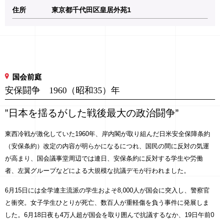
住所
東京都千代田区皇居外苑1
国会前庭
安保闘争 1960（昭和35）年
”日本を揺るがした戦後最大の政治闘争”
東西冷戦が激化していた1960年、岸内閣が取り組んだ日米安全保障条約
（安保条約）改定の内容が明らかになるにつれ、国民の間に反対の気運
が高まり、国会議事堂周辺では連日、安保条約に反対する学生や労働
者、左翼グループなどによる大規模な抗議デモが行われました。
6月15日には全学連主流派の学生およそ8,000人が国会に突入し、警察官
と衝突。女子学生ひとりが死亡、数百人が重軽傷を負う事件に発展しま
した。6月18日夜も4万人超が国会を取り囲んで抗議するなか、19日午前0