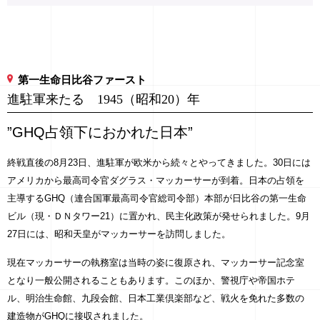
第一生命日比谷ファースト
進駐軍来たる 1945（昭和20）年
”GHQ占領下におかれた日本”
終戦直後の8月23日、進駐軍が欧米から続々とやってきました。30日には
アメリカから最高司令官ダグラス・マッカーサーが到着。日本の占領を
主導するGHQ（連合国軍最高司令官総司令部）本部が日比谷の第一生命
ビル（現・ＤＮタワー21）に置かれ、民主化政策が発せられました。9月
27日には、昭和天皇がマッカーサーを訪問しました。
現在マッカーサーの執務室は当時の姿に復原され、マッカーサー記念室
となり一般公開されることもあります。このほか、警視庁や帝国ホテ
ル、明治生命館、九段会館、日本工業倶楽部など、戦火を免れた多数の
建造物がGHQに接収されました。