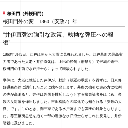
桜田門（外桜田門）
桜田門外の変 1860（安政7）年
”井伊直弼の強引な政策、執拗な弾圧への報
復”
1860年3月3日、江戸は朝から大雪に見舞われました。江戸幕府の最高実
力者であった大老・井伊直弼は、上巳の節句（雛祭り）で登城の途中、
桜田門の手前で水戸浪士らによって暗殺されました。
事件は、大老に就任した井伊が、勅許（朝廷の承認）を得ずに、日米修
好通商条約に調印したことに端を発します。幕府の強引な進め方に批判
の声が高まると、井伊は外国を排斥しようとする攘夷論者をはじめ、多
数の反対派を弾圧しました。吉田松陰らの獄死でも知られる「安政の大
獄」です。このとき、御三家である水戸藩までも弾圧の対象となりまし
た。尊王攘夷思想を抱く一部の過激な水戸浪士らがこれに反発し、井伊
暗殺に及びました。