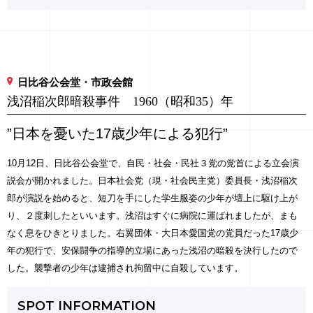
日比谷公会堂・市政会館
浅沼稲次郎暗殺事件 1960（昭和35）年
”日本を憂いた17歳少年による犯行”
10月12日、日比谷公会堂で、自民・社会・民社３党の党首による立会演
説会が開かれました。日本社会党（現・社会民主党）委員長・浅沼稲次
郎が演説を始めると、短刀を手にした学生服姿の少年が壇上に駆け上が
り、２度刺したといいます。浅沼はすぐに病院に運ばれましたが、まも
なく息をひきとりました。右翼団体・大日本愛国党の党員だった17歳少
年の犯行で、安保闘争の指導的立場にあった浅沼の暗殺を決行したので
した。襲撃者の少年は逮捕され拘留中に自殺しています。
SPOT INFORMATION