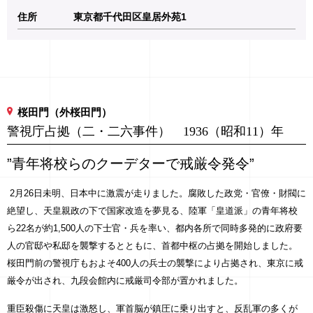
住所
東京都千代田区皇居外苑1
桜田門（外桜田門）
警視庁占拠（二・二六事件） 1936（昭和11）年
”青年将校らのクーデターで戒厳令発令”
2月26日未明、日本中に激震が走りました。腐敗した政党・官僚・財閥に
絶望し、天皇親政の下で国家改造を夢見る、陸軍「皇道派」の青年将校
ら22名が約1,500人の下士官・兵を率い、都内各所で同時多発的に政府要
人の官邸や私邸を襲撃するとともに、首都中枢の占拠を開始しました。
桜田門前の警視庁もおよそ400人の兵士の襲撃により占拠され、東京に戒
厳令が出され、九段会館内に戒厳司令部が置かれました。
重臣殺傷に天皇は激怒し、軍首脳が鎮圧に乗り出すと、反乱軍の多くが