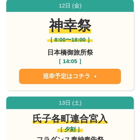
12日 (金)
神幸祭
［ 8:00〜18:00 ］
日本橋御旅所祭
［ 14:05 ］
巡幸予定はコチラ
▼
13日 (土)
氏子各町連合宮入
［ 夕刻 ］
フラダンス奉納奉告祭