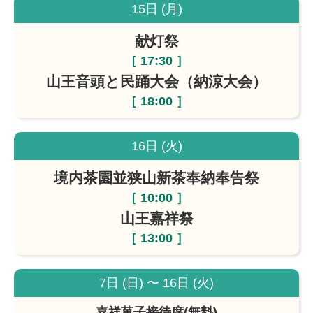
15日 (月)
献灯祭
［ 17:30 ］
山王音頭と民踊大会（納涼大会）
［ 18:00 ］
16日 (火)
境内茶園並狭山新茶奉納奉告祭
［ 10:00 ］
山王嘉祥祭
［ 13:00 ］
7日 (日) 〜 16日 (火)
嘉祥菓子接待席(無料)