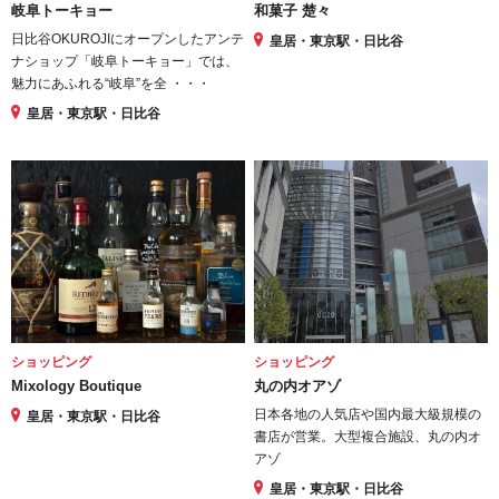
岐阜トーキョー
和菓子 楚々
日比谷OKUROJIにオープンしたアンテ
皇居・東京駅・日比谷
ナショップ「岐阜トーキョー」では、
魅力にあふれる“岐阜”を全 ・・・
皇居・東京駅・日比谷
ショッピング
ショッピング
Mixology Boutique
丸の内オアゾ
日本各地の人気店や国内最大級規模の
皇居・東京駅・日比谷
書店が営業。大型複合施設、丸の内オ
アゾ
皇居・東京駅・日比谷