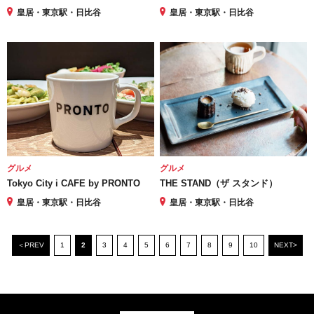
皇居・東京駅・日比谷
皇居・東京駅・日比谷
グルメ
グルメ
Tokyo City i CAFE by PRONTO
THE STAND（ザ スタンド）
皇居・東京駅・日比谷
皇居・東京駅・日比谷
＜PREV
1
2
3
4
5
6
7
8
9
10
NEXT>