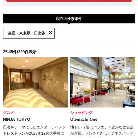
現在の検索条件
皇居・東京駅・日比谷
25-48件/229件表示
グルメ
ショッピング
NINJA TOKYO
Otemachi One
忍者をテーマにしたエンターテイメン
地下1・2階はバラエティ豊かな飲食店
トレストランが2023年12月大手町に
が営業。ランチどきはビジネスパーソ