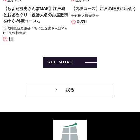
歴史コース
歴史コース
【ちよだ歴史さんぽMAP】江戸城
【内堀コース】江戸の絶景に出会う
とお堀めぐり「親藩大名のお屋敷街
千代田区観光協会
をゆく-外濠コース-」
0.7H
千代田区観光協会「ちよだ歴史さんぽMA
P」制作担当者
1H
SEE MORE
戻る