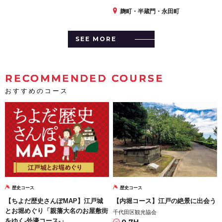
麹町・半蔵門・永田町
SEE MORE
RECOMMENDED COURSE
おすすめのコース
歴史コース
歴史コース
【ちよだ歴史さんぽMAP】江戸城
【内堀コース】江戸の絶景に出会う
とお堀めぐり「親藩大名のお屋敷街
千代田区観光協会
をゆく-外濠コース-」