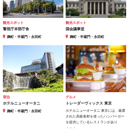
観光スポット
観光スポット
警視庁本部庁舎
国会議事堂
麹町・半蔵門・永田町
麹町・半蔵門・永田町
宿泊
グルメ
ホテルニューオータニ
トレーダーヴィックス 東京
ホテルニューオータニ 東京には、厳選
麹町・半蔵門・永田町
された高級食材を使ったハンバーガー
を提供しているレストランがあり
・・・