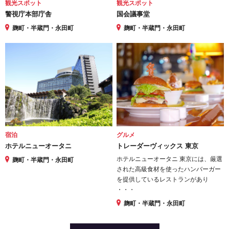
観光スポット
観光スポット
警視庁本部庁舎
国会議事堂
麹町・半蔵門・永田町
麹町・半蔵門・永田町
宿泊
グルメ
ホテルニューオータニ
トレーダーヴィックス 東京
ホテルニューオータニ 東京には、厳選
麹町・半蔵門・永田町
された高級食材を使ったハンバーガー
を提供しているレストランがあり
・・・
麹町・半蔵門・永田町