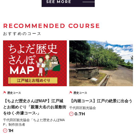
SEE MORE
RECOMMENDED COURSE
おすすめのコース
歴史コース
歴史コース
【ちよだ歴史さんぽMAP】江戸城
【内堀コース】江戸の絶景に出会う
とお堀めぐり「親藩大名のお屋敷街
千代田区観光協会
をゆく-外濠コース-」
0.7H
千代田区観光協会「ちよだ歴史さんぽMA
P」制作担当者
1H