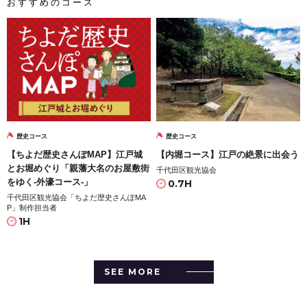
おすすめのコース
歴史コース
歴史コース
【ちよだ歴史さんぽMAP】江戸城
【内堀コース】江戸の絶景に出会う
とお堀めぐり「親藩大名のお屋敷街
千代田区観光協会
をゆく-外濠コース-」
0.7H
千代田区観光協会「ちよだ歴史さんぽMA
P」制作担当者
1H
SEE MORE