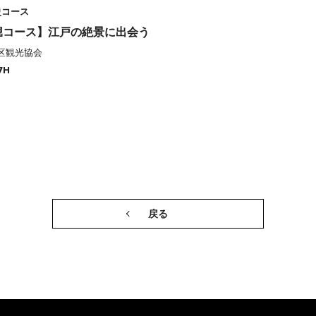
史コース
堀コース】江戸の絶景に出会う
区観光協会
7H
戻る