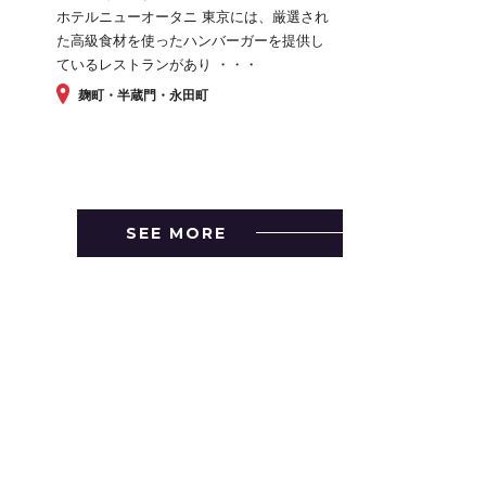
ホテルニューオータニ 東京には、厳選され
た高級食材を使ったハンバーガーを提供し
ているレストランがあり ・・・
麹町・半蔵門・永田町
SEE MORE