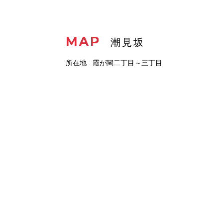
MAP
潮見坂
所在地 : 霞が関二丁目～三丁目