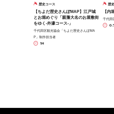
歴史コース
歴
【ちよだ歴史さんぽMAP】江戸城
【内
とお堀めぐり「親藩大名のお屋敷街
千代田
をゆく-外濠コース-」
0.
千代田区観光協会「ちよだ歴史さんぽMA
P」制作担当者
1H