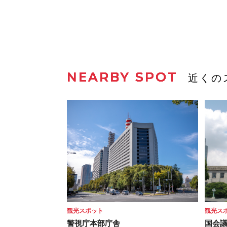
NEARBY SPOT
近くの
観光スポット
観光ス
警視庁本部庁舎
国会