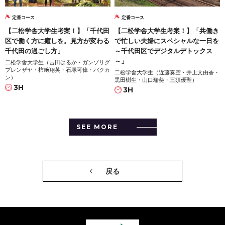
定番コース
定番コース
【二松学舎大学生考案！】「千代田
【二松学舎大学生考案！】「共働き
区で働く方に癒しを。見方が変わる
で忙しい夫婦にスペシャルな一日を
千代田の過ごし方」
～千代田区でデジタルデトックス
～」
二松学舎大学生（吉田はるか・ガンゾリグ
ブレンザヤ・柿﨑翔英・石塚可偉・バクカ
二松学舎大学生（近藤奏空・井上文由香・
ン）
黒田樹生・山口瑞葵・三須優聖）
3H
3H
SEE MORE
戻る