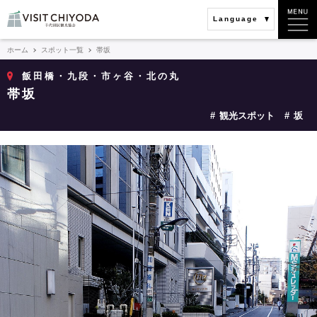
Language
ホーム
スポット一覧
帯坂
飯田橋・九段・市ヶ谷・北の丸
帯坂
観光スポット
坂