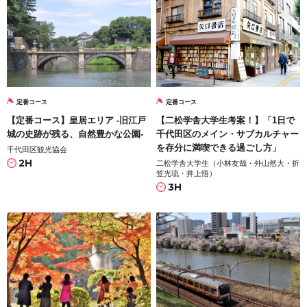
定番コース
定番コース
【定番コース】皇居エリア -旧江戸
【二松学舎大学生考案！】「1日で
城の史跡が残る、自然豊かな公園-
千代田区のメイン・サブカルチャー
を存分に満喫できる過ごし方」
千代田区観光協会
2H
二松学舎大学生（小林友哉・外山然大・折
笠光琉・井上悟）
3H