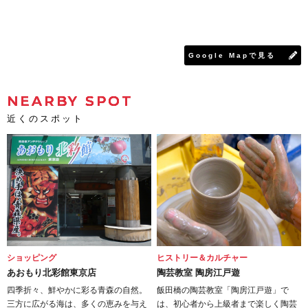
Google Mapで見る
NEARBY SPOT
近くのスポット
ショッピング
ヒストリー＆カルチャー
あおもり北彩館東京店
陶芸教室 陶房江戸遊
四季折々、鮮やかに彩る青森の自然。
飯田橋の陶芸教室「陶房江戸遊」で
三方に広がる海は、多くの恵みを与え
は、初心者から上級者まで楽しく陶芸