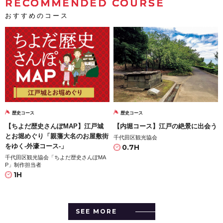
RECOMMENDED COURSE
おすすめのコース
歴史コース
歴史コース
【ちよだ歴史さんぽMAP】江戸城
【内堀コース】江戸の絶景に出会う
とお堀めぐり「親藩大名のお屋敷街
千代田区観光協会
をゆく-外濠コース-」
0.7H
千代田区観光協会「ちよだ歴史さんぽMA
P」制作担当者
1H
SEE MORE